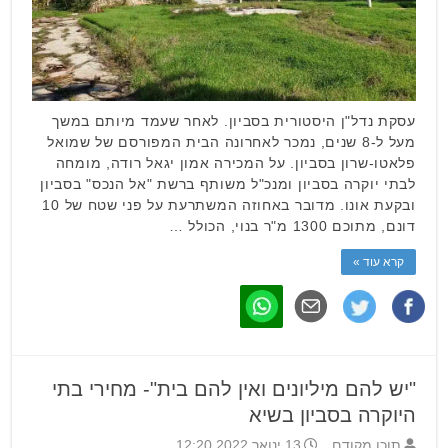
עסקת נדל"ן היסטורית בסביון. לאחר שעמד מיותם במשך
מעל ל-8 שנים, נמכר לאחרונה הבית המפורסם של שמואל
פלאטו-שרון בסביון. על המכירה אמון יגאל רודה, מומחה
לבתי יוקרה בסביון ומנכ"ל משותף ברשת "אל הנכס" בסביון
ובקעת אונו. מדובר באחוזה המשתרעת על פני שטח של 10
דונם, מתוכם 1300 מ"ר בנוי, הכולל …
קרא עוד »
"יש להם מיליונים ואין להם בית"- מחירי בתי
היוקרה בסביון בשיא
תוכן מקודם
13 ינואר 2022 12:20