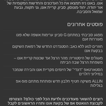
אונו. באונו ניוז תמצאו את כל העדכונים והחדשות המקומיות של
אור יהודה, יהוד-מונוסון, סביון, קריית אונו, גני תקווה, גבעת
שמואל והסביבה.
פוסטים אחרונים
מפגע סביבתי במתחם G סביון: ערימות אשפה שלא פונו
מעוררות זעם
חוזרים לנוע ללא כאב: הסטנדרט החדש של רפואת השיקום
בבקעת אונו
מעגלים של היסטוריה: מהר הרצל ועד שכונות קריית אונו –
משפחת הרצל שבה הביתה
הסטארטאפ "דונדי" של היזמים מקריית אונו והבירה שנמכר
במיליוני דולרים
ALLIN משיקה חטיף חלבון חדש ופותחת מתחם פופ-אפ
בגלילות
רוצים להשאר מעודכנים ולדעת הכל לפני כולם? הצטרפו
לקבוצת הוואטס אפ של בקעת אונו ותהיו הראשונים לקבל