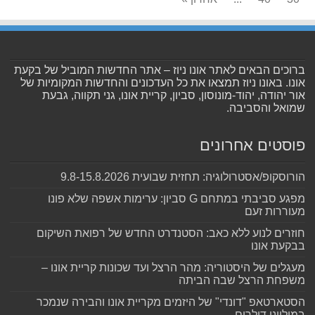
ברוכים הבאים לאתר אונו ניוז – אתר החדשות המוביל של בקעת
אונו. באונו ניוז תמצאו את כל העדכונים והחדשות המקומיות של
אור יהודה, יהוד-מונוסון, סביון, קריית אונו, גני תקווה, גבעת
שמואל והסביבה.
פוסטים אחרונים
הורוסקופ/אסטרולוגיה: תחזית שבועית 9.8-15.8.2026
מפגע סביבתי במתחם G סביון: ערימות אשפה שלא פונו
מעוררות זעם
חוזרים לנוע ללא כאב: הסטנדרט החדש של רפואת השיקום
בבקעת אונו
מעגלים של היסטוריה: מהר הרצל ועד שכונות קריית אונו –
משפחת הרצל שבה הביתה
הסטארטאפ "דונדי" של היזמים מקריית אונו והבירה שנמכר
במיליוני דולרים