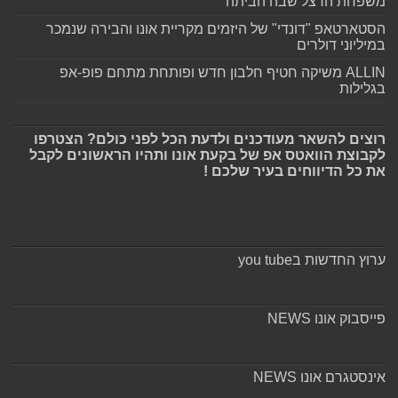
משפחת הרצל שבה הביתה
הסטארטאפ "דונדי" של היזמים מקריית אונו והבירה שנמכר
במיליוני דולרים
ALLIN משיקה חטיף חלבון חדש ופותחת מתחם פופ-אפ
בגלילות
רוצים להשאר מעודכנים ולדעת הכל לפני כולם? הצטרפו
לקבוצת הוואטס אפ של בקעת אונו ותהיו הראשונים לקבל
את כל הדיווחים בעיר שלכם !
ערוץ החדשות בyou tube
פייסבוק אונו NEWS
אינסטגרם אונו NEWS