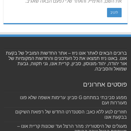
את השם, האימייל והאתר שלי לפעם הבאה שאגיב.
ברוכים הבאים לאתר אונו ניוז – אתר החדשות המוביל של בקעת
אונו. באונו ניוז תמצאו את כל העדכונים והחדשות המקומיות של
אור יהודה, יהוד-מונוסון, סביון, קריית אונו, גני תקווה, גבעת
שמואל והסביבה.
פוסטים אחרונים
מפגע סביבתי במתחם G סביון: ערימות אשפה שלא פונו
מעוררות זעם
חוזרים לנוע ללא כאב: הסטנדרט החדש של רפואת השיקום
בבקעת אונו
מעגלים של היסטוריה: מהר הרצל ועד שכונות קריית אונו –