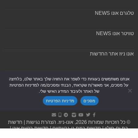
טלגרם אונו NEWS
טוויטר אונו NEWS
אונו ניוז אתר החדשות
אודות ומערכת האתר
אנחנו משתמשים בעוגיות כדי לשפר את החוויה שלך באתר שלנו, בלחיצה
על מסכים, אני מאשר/ת שקראתי, הבנתי ומסכים/מה למדיניות הפרטיות
של האתר ולעיבוד המידע האישי שלי.
מסכים
מדיניות הפרטיות
Powered by
Nintay
© כל הזכויות שמורות 2026, אונו-ניוז.
הצהרת נגישות
|
חדשות
בת ים-חולון
|
חדשות רמת גן-גבעתיים
|
חדשות בקעת אונו
|
תקנון אתר ומדיניות פרטיות
|
מדיניות תיקונים ושקיפות