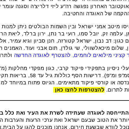
ההקמה של האוגדה והחטיבה.
יסו מיטב אמני ישראל ובין השמות הבולטים ניתן למנות 
, עלמה זק, יובל סמו, רועי בר נתן, ירון ברלד, ליאת הר 
גון: דב נבון, ישראל קטורזה, חנן סביון וגיא עמיר, אלי
ן, שלום מיכאלשוולי, שי גולדן, תום אבני ועוד. האמני
ד קציני מילואים לוחמים, להצטרף לאוגדה החדשה
ולתרום
י ניסיון בתפקידי פיקוד קרבי, כגון מפקדי מחלקות (מ"
(מפק"צים), סמג"דים ומג"דים (סמ"פ ומ
הנדסה או קורסי פיקוד מתאימים. הגיוס פתוח במיוחד למ
ת לתרום.
להצטרפות לחצו כאן
ה, התייחסה לאוגדה שעתידה לשרת את העיר ואת כלל ב
תר את הטוב שבעם ישראל ואת ערכי הרעות והערבות ההד
נוכל לוודא שבשעת חירום, אנחנו מוכנים להגן על הבית.