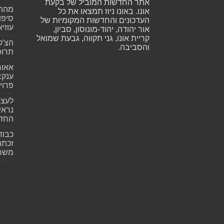
אתר החדשות המוביל של בקעת
מהתה
אונו. באונו ניוז תמצאו את כל
סיפו
העדכונים והחדשות המקומיות של
עוזיא
אור יהודה, יהוד-מונוסון, סביון,
קריית אונו, גני תקווה, גבעת שמואל
הצ'ק
והסביבה.
תרופ
אאור
פרוי
לעצב
נראי
החד
כבוד
זכתה
משרת