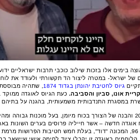
ס לאוגדה 96 צובר תאוצה בימים אלו בזכות שילוב כוכבי תרבות ישראלי
 של ישראל- במטרה ליצור הד תקשורתי ולעודד את לוחמ
תקיים
גיוס לחטיבת יהונתן בגדוד 1874
, שתהיה מבוססת 
 קריית אונו, סביון והסביבה.
כעת הגיוס לאוגדה ממוקד 
שרת במסגרת התנדבותית משמעותית, בהגנה על בתיהם 
כלקח מטבח ה-7 באוקטובר 2023 והבנה של הצורך בכוח מיומן, בעל מוכנות גב
אוגדה חדשה – אשר חייליה פרוסים בערים השונות בארץ
תושבי המקום. כך הוקמה אוגדה 96, המכונה "דוד", בעלת חמש חטיבות הפרו
 הלוחמים באוגדה זו יקבלו ציוד לחימה אישי שיישאר ב