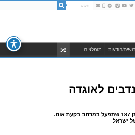
ושים/הודעות
מומלצים
נדבים לאוגדה
בימים אלה פועל צה"ל לגייס קצינים לוחמים במילואים לאוגדה 96, וביניהם גם לחטיבת יהונתן 187 שתפעל במרחב בקעת אונו.
של ישראל