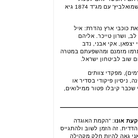
במהירות במידת הצורך. בחודש אוקטובר האחרון נפגשה רה"ע ליזי דלריצ'ה וסגנה עומר שמואלביץ' עם מג"ד 1874 גיא
את כוכבי ארץ נהדרת: איל
לב, ושרון טייכר. אליהם
 יצפאן, אקי אבני, נדב
ם תרמו מזמנם ומהשפעתם במטרה
 שוב לביטחון ישראל.
מים), מפקדי צוותים
"פ). דרישות הסף כוללות גיל עד 58, בריאות תקינה, ניסיון פיקודי בסדיר או
י שכבר קיבלו פטור ממילואים,
קעת אונו
: "הקמת האוגדה
דית. זה הזמן לשוב ולהתגייס
אני גאה להיות חלק מקהילה