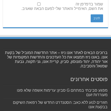
שמור בדפדפן זה
את השם, האימייל והאתר שלי לפעם הבאה שאגיב.
ברוכים הבאים לאתר אונו ניוז – אתר החדשות המוביל של בקעת
אונו. באונו ניוז תמצאו את כל העדכונים והחדשות המקומיות של
אור יהודה, יהוד-מונוסון, סביון, קריית אונו, גני תקווה, גבעת
שמואל והסביבה.
פוסטים אחרונים
מפגע סביבתי במתחם G סביון: ערימות אשפה שלא פונו
מעוררות זעם
חוזרים לנוע ללא כאב: הסטנדרט החדש של רפואת השיקום
בבקעת אונו