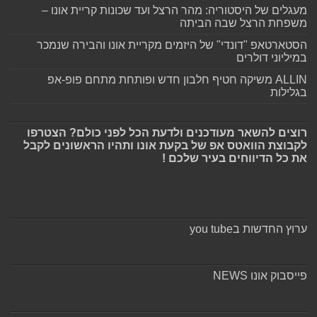
מעגלים של היסטוריה: מהר הרצל ועד שכונות קריית אונו –
משפחת הרצל שבה הביתה
הסטארטאפ "דונדי" של היזמים מקריית אונו והבירה שנמכר
במיליוני דולרים
ALLIN משיקה חטיף חלבון חדש ופותחת מתחם פופ-אפ
בגלילות
רוצים להשאר מעודכנים ולדעת הכל לפני כולם? הצטרפו
לקבוצת הוואטס אפ של בקעת אונו ותהיו הראשונים לקבל
את כל הדיווחים בעיר שלכם !
ערוץ החדשות בyou tube
פייסבוק אונו NEWS