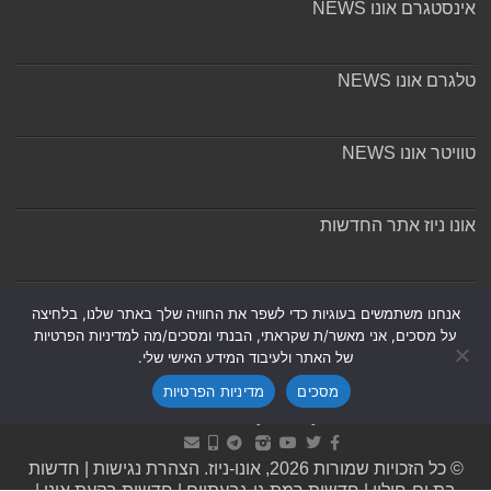
אינסטגרם אונו NEWS
טלגרם אונו NEWS
טוויטר אונו NEWS
אונו ניוז אתר החדשות
אודות ומערכת האתר
אנחנו משתמשים בעוגיות כדי לשפר את החוויה שלך באתר שלנו, בלחיצה
על מסכים, אני מאשר/ת שקראתי, הבנתי ומסכים/מה למדיניות הפרטיות
של האתר ולעיבוד המידע האישי שלי.
מסכים
מדיניות הפרטיות
Powered by
Nintay
© כל הזכויות שמורות 2026, אונו-ניוז.
הצהרת נגישות
|
חדשות
בת ים-חולון
|
חדשות רמת גן-גבעתיים
|
חדשות בקעת אונו
|