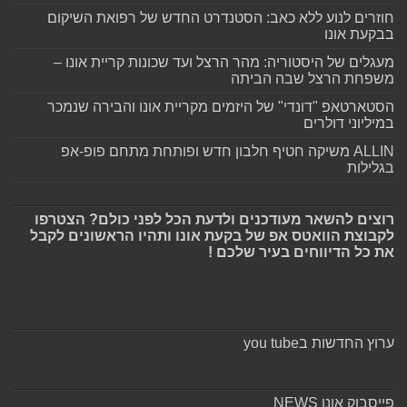
חוזרים לנוע ללא כאב: הסטנדרט החדש של רפואת השיקום
בבקעת אונו
מעגלים של היסטוריה: מהר הרצל ועד שכונות קריית אונו –
משפחת הרצל שבה הביתה
הסטארטאפ "דונדי" של היזמים מקריית אונו והבירה שנמכר
במיליוני דולרים
ALLIN משיקה חטיף חלבון חדש ופותחת מתחם פופ-אפ
בגלילות
רוצים להשאר מעודכנים ולדעת הכל לפני כולם? הצטרפו
לקבוצת הוואטס אפ של בקעת אונו ותהיו הראשונים לקבל
את כל הדיווחים בעיר שלכם !
ערוץ החדשות בyou tube
פייסבוק אונו NEWS