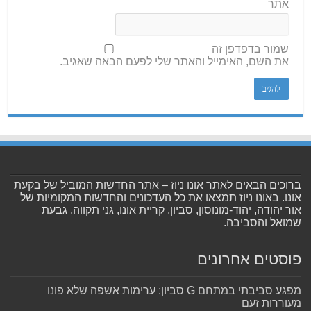
אתר
שמור בדפדפן זה
את השם, האימייל והאתר שלי לפעם הבאה שאגיב.
ברוכים הבאים לאתר אונו ניוז – אתר החדשות המוביל של בקעת
אונו. באונו ניוז תמצאו את כל העדכונים והחדשות המקומיות של
אור יהודה, יהוד-מונוסון, סביון, קריית אונו, גני תקווה, גבעת
שמואל והסביבה.
פוסטים אחרונים
מפגע סביבתי במתחם G סביון: ערימות אשפה שלא פונו
מעוררות זעם