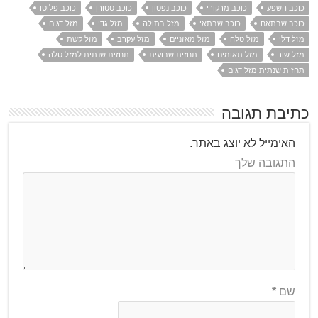
כוכב השפע
כוכב מרקורי
כוכב נפטון
כוכב סטורן
כוכב פלוטו
כוכב שבתאח
כוכב שבתאי
מזל בתולה
מזל גדי
מזל דגים
מזל דלי
מזל טלה
מזל מאזניים
מזל עקרב
מזל קשת
מזל שור
מזל תאומים
תחזית שבועית
תחזית שנתית למזל טלה
תחזית שנתית מזל דגים
כתיבת תגובה
האימייל לא יוצג באתר.
התגובה שלך
שם
*