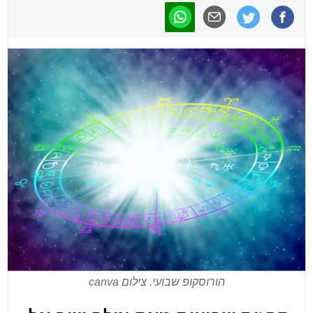
הורוסקופ שבועי. צילום canva