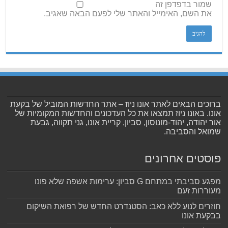
שמור בדפדפן זה
את השם, האימייל והאתר שלי לפעם הבאה שאגיב.
ברוכים הבאים לאתר אונו ניוז – אתר החדשות המוביל של בקעת
אונו. באונו ניוז תמצאו את כל העדכונים והחדשות המקומיות של
אור יהודה, יהוד-מונוסון, סביון, קריית אונו, גני תקווה, גבעת
שמואל והסביבה.
פוסטים אחרונים
מפגע סביבתי במתחם G סביון: ערימות אשפה שלא פונו
מעוררות זעם
חוזרים לנוע ללא כאב: הסטנדרט החדש של רפואת השיקום
בבקעת אונו