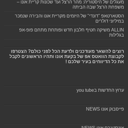
מעגלים של היסטוריה: מהר הרצל ועד שכונות קריית אונו –
משפחת הרצל שבה הביתה
הסטארטאפ "דונדי" של היזמים מקריית אונו והבירה שנמכר
במיליוני דולרים
ALLIN משיקה חטיף חלבון חדש ופותחת מתחם פופ-אפ
בגלילות
רוצים להשאר מעודכנים ולדעת הכל לפני כולם? הצטרפו
לקבוצת הוואטס אפ של בקעת אונו ותהיו הראשונים לקבל
את כל הדיווחים בעיר שלכם !
ערוץ החדשות בyou tube
פייסבוק אונו NEWS
אינסטגרם אונו NEWS