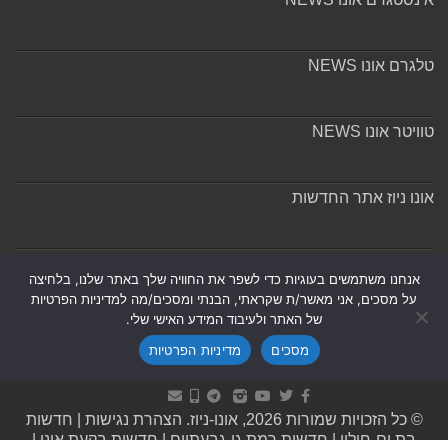
טלגרם אונו NEWS
טוויטר אונו NEWS
אונו ניוז אתר החדשות
אודות ומערכת האתר
אנחנו משתמשים בעוגיות כדי לשפר את החוויה שלך באתר שלנו, בלחיצה
על מסכים, אני מאשר/ת שקראתי, הבנתי ומסכים/מה למדיניות הפרטיות
של האתר ולעיבוד המידע האישי שלי.
מסכים
מדיניות הפרטיות
Powered by
Nintay
© כל הזכויות שמורות 2026, אונו-ניוז.
הצהרת נגישות
|
חדשות
בת ים-חולון
|
חדשות רמת גן-גבעתיים
|
חדשות בקעת אונו
|