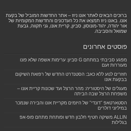
ברוכים הבאים לאתר אונו ניוז – אתר החדשות המוביל של בקעת
אונו. באונו ניוז תמצאו את כל העדכונים והחדשות המקומיות של
אור יהודה, יהוד-מונוסון, סביון, קריית אונו, גני תקווה, גבעת
שמואל והסביבה.
פוסטים אחרונים
מפגע סביבתי במתחם G סביון: ערימות אשפה שלא פונו
מעוררות זעם
חוזרים לנוע ללא כאב: הסטנדרט החדש של רפואת השיקום
בבקעת אונו
מעגלים של היסטוריה: מהר הרצל ועד שכונות קריית אונו –
משפחת הרצל שבה הביתה
הסטארטאפ "דונדי" של היזמים מקריית אונו והבירה שנמכר
במיליוני דולרים
ALLIN משיקה חטיף חלבון חדש ופותחת מתחם פופ-אפ
בגלילות