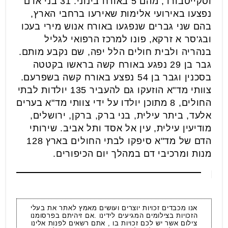
וסקייטבורד, מהם 5 באורח בינוני. 31 בני אדם
נפצעו באירועי אלימות שאירעו ברחבי הארץ,
בהם שני גברים שנפגעו באורח אנוש מירי בעכו
ובג'סר א זרקא, פונו למרכז הרפואי לגליל
בנהריה ולבית חולים הלל יפה, שם נקבע מותם.
גבר בן 29 נפגע באורח קשה בראשו בקטטה
בסכנין וגבר בן 54 נפצע באורח קשה בשפרעם.
צוותי מד"א הוזעקו גם להעביר 135 יולדות לבתי
החולים, 8 מתוכן יולדו על ידי צוותי מד"א בערים
אלעד, ביתר עילית, בני ברק, ברקן, ירושלים,
מודיעין עילית, עין אל אסד ותל אביב. שירותי
הדם של מד"א סיפקו לבתי החולים בארץ 128
מנות ומרכיבי דם במהלך יום הכיפורים.
אנו מכבדים זכויות יוצרים ועושים מאמץ לאתר את בעלי
הזכויות בצילומים המגיעים לידינו .אם זיהיתם בפרסומנו
צילום אשר יש לכם זכויות בו , אתם רשאים לפנות אלינו