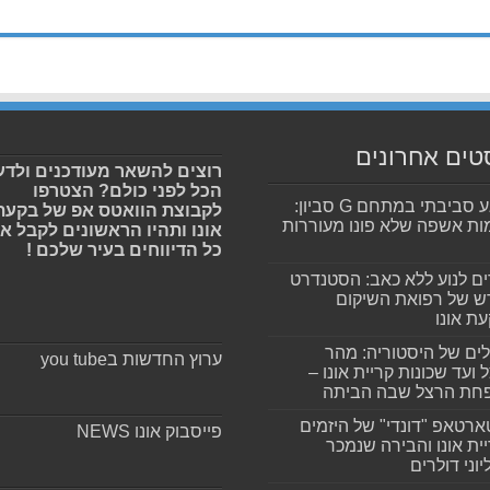
טים אחרונים
רוצים להשאר מעודכנים ולדע
הכל לפני כולם? הצטרפו
מפגע סביבתי במתחם G סביון:
לקבוצת הוואטס אפ של בקעת
ות אשפה שלא פונו מעוררות
אונו ותהיו הראשונים לקבל א
כל הדיווחים בעיר שלכם !
ים לנוע ללא כאב: הסטנדרט
 של רפואת השיקום
ת אונו
ים של היסטוריה: מהר
ערוץ החדשות בyou tube
 ועד שכונות קריית אונו –
חת הרצל שבה הביתה
רטאפ "דונדי" של היזמים
פייסבוק אונו NEWS
ית אונו והבירה שנמכר
וני דולרים