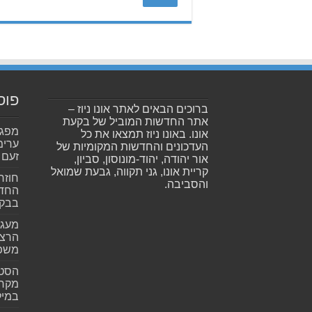
פוס
ברוכים הבאים לאתר אונו ניוז –
אתר החדשות המוביל של בקעת
אונו. באונו ניוז תמצאו את כל
ערימ
העדכונים והחדשות המקומיות של
זעם
אור יהודה, יהוד-מונוסון, סביון,
קריית אונו, גני תקווה, גבעת שמואל
חוזר
והסביבה.
החדש
בבקע
מעגל
הרצל
משפ
הסטא
מקרי
במילי