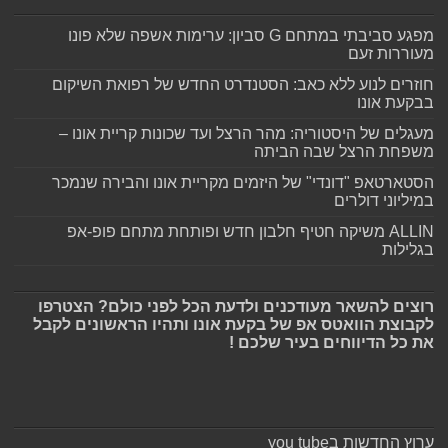
מפגע סביבתי במתחם G סביון: ערימות אשפה שלא פונו
מעוררות זעם
חוזרים לנוע ללא כאב: הסטנדרט החדש של רפואת השיקום
בבקעת אונו
מעגלים של היסטוריה: מהר הרצל ועד שכונות קריית אונו –
משפחת הרצל שבה הביתה
הסטארטאפ "דונדי" של היזמים מקריית אונו והבירה שנמכר
במיליוני דולרים
ALLIN משיקה חטיף חלבון חדש ופותחת מתחם פופ-אפ
בגלילות
רוצים להשאר מעודכנים ולדעת הכל לפני כולם? הצטרפו
לקבוצת הוואטס אפ של בקעת אונו ותהיו הראשונים לקבל
את כל הדיווחים בעיר שלכם !
ערוץ החדשות בyou tube