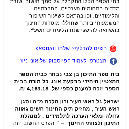
בתי הספר הללו התקבלה על סמך חישוב שורת
מדדים בתחומים הערכיים, החברתיים
והלימודיים, וכן בהתאם לשיעור השיפור
המשמעותי ביותר שחוללו מוסדות החינוך
בהשוואה להישגי שנת הלימודים תשע"ז.
רוצים להדליף? שלחו וואטסאפ
הצטרפו לעמוד הפייסבוק של אונו ניוז
בית ספר התיכון בן צבי נבחר כבית הספר
המצטיין היחידי בבקעת אונו. כל מורה בבית
הספר יזכה למענק כספי של 4,163.18 ₪.
ישראל גל ראש העיר ורון מלכה מ"מ וסגן
ראש העיר , מחזיק תיק החינוך חשים גאווה
גדולה ומלאי הערכה לתלמידים , למנהלת
התיכון ולצוותי החינוך
– ״ הפרס החשוב הזה