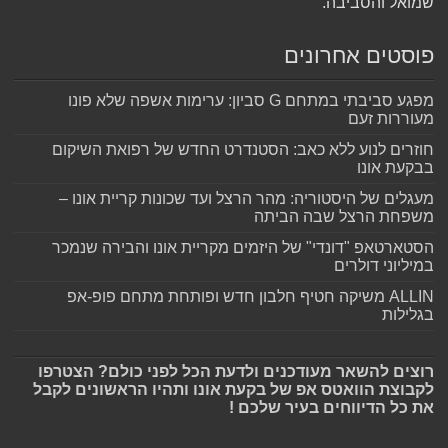
שמואל והסביבה.
פוסטים אחרונים
מפגע סביבתי במתחם G סביון: ערימות אשפה שלא פונו
מעוררות זעם
חוזרים לנוע ללא כאב: הסטנדרט החדש של רפואת השיקום
בבקעת אונו
מעגלים של היסטוריה: מהר הרצל ועד שכונות קריית אונו –
משפחת הרצל שבה הביתה
הסטארטאפ "דונדי" של היזמים מקריית אונו והבירה שנמכר
במיליוני דולרים
ALLIN משיקה חטיף חלבון חדש ופותחת מתחם פופ-אפ
בגלילות
רוצים להשאר מעודכנים ולדעת הכל לפני כולם? הצטרפו
לקבוצת הוואטס אפ של בקעת אונו ותהיו הראשונים לקבל
את כל הדיווחים בעיר שלכם !