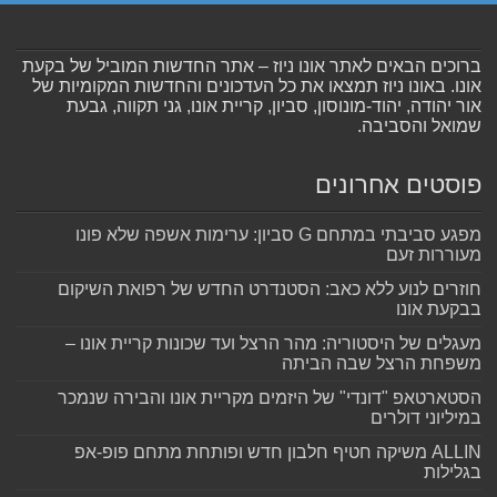
ברוכים הבאים לאתר אונו ניוז – אתר החדשות המוביל של בקעת
אונו. באונו ניוז תמצאו את כל העדכונים והחדשות המקומיות של
אור יהודה, יהוד-מונוסון, סביון, קריית אונו, גני תקווה, גבעת
שמואל והסביבה.
פוסטים אחרונים
מפגע סביבתי במתחם G סביון: ערימות אשפה שלא פונו
מעוררות זעם
חוזרים לנוע ללא כאב: הסטנדרט החדש של רפואת השיקום
בבקעת אונו
מעגלים של היסטוריה: מהר הרצל ועד שכונות קריית אונו –
משפחת הרצל שבה הביתה
הסטארטאפ "דונדי" של היזמים מקריית אונו והבירה שנמכר
במיליוני דולרים
ALLIN משיקה חטיף חלבון חדש ופותחת מתחם פופ-אפ
בגלילות