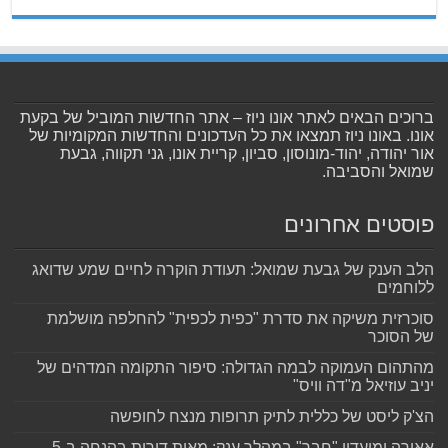
ברוכים הבאים לאתר אונו ניוז – אתר החדשות המוביל של בקעת
אונו. באונו ניוז תמצאו את כל העדכונים והחדשות המקומיות של
אור יהודה, יהוד-מונוסון, סביון, קריית אונו, גני תקווה, גבעת
שמואל והסביבה.
פוסטים אחרונים
הלב הענק של גבעת שמואל: תעודת הוקרה לחיים שמע שדואג
ללוחמים
סוכרזית משיקה את סדרת "כפית לכפית" להחלפה מושלמת
של הסוכר
מהתהום העמוקה לבמה הגדולה: סיפור התקומה המדהים של
יניב עוזיאל מ"דה וויס"
הצ'ק ליסט של כללית לתיק תרופות מנצח לחופשה
אאורה ומועדון "חבר" במהלך ענק: מאות דירות בהנחה ב-5