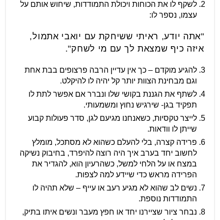
לשקף לו את הכוחות ויכולת התמודדות, שיחוש אותם על
עצמו, נספר לו:
"אתה יודע, ראיתי ששיחקת עם יואבי אתמול,
איזה כיף שמצאת לך עם מי לשחק".
להגיע מוקדם – כך אין עדיין הרבה פרצופים בבת אחת
וגם מבחינת הצוות יותר קל יהיה לו להיקלט.
לשתף את הגננת בקושי שלו ונברר אם אפשר לתת לו
תפקיד בגן- שירגיש נחוץ ומשמעותי.
לייצר טקסיות, כשאנחנו מגיעם לגן, סדר פעולות קבוע
שייתן לו וודאות.
פרידה קצרה, בלי להעלם כשהוא לא מסתכל, מומלץ
לחשוב יחד בערב איך היה רוצה להיפרד, בחיבוק נשיקה
במצח או על הלחי למשל, כשהרעיון הוא, להגדיר את
הפרידה מראש כדי שיידע למה לצפות.
נשים לב שהוא לא מגיע רעב או עייף – שלא תהיה לו
התמודדות נוספת.
נבחר ציור שציירנו יחד או חפץ מעבר ונשים איתו בתיק,