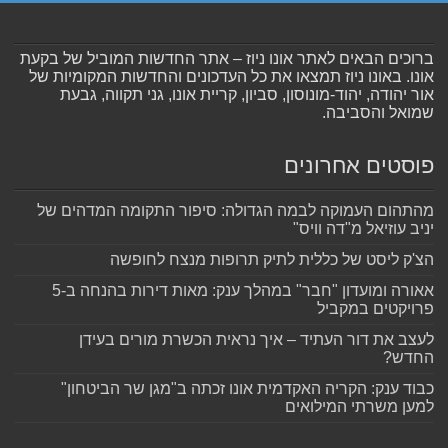
ברוכים הבאים לאתר אונו ניוז – אתר החדשות המוביל של בקעת
אונו. באונו ניוז תמצאו את כל העדכונים והחדשות המקומיות של
אור יהודה, יהוד-מונוסון, סביון, קריית אונו, גני תקווה, גבעת
שמואל והסביבה.
פוסטים אחרונים
מהתהום העמוקה לבמה הגדולה: סיפור התקומה המדהים של
יניב עוזיאל מ"דה וויס"
הצ'ק ליסט של כללית לתיק תרופות מנצח לחופשה
אאורה ומועדון "חבר" במהלך ענק: מאות דירות בהנחה ב-5
פרויקטים במקביל
לעצב את דור העתיד – איך נראית הכשרת מורים בעידן
החדש?
כבוד ענק: הקריה האקדמית אונו זכתה ב"מגן שר הביטחון"
למען משרתי המילואים