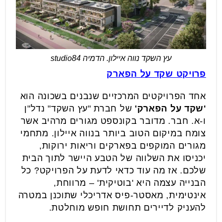
עץ השקד נווה איילון. הדמיה studio84
פרויקט שקד על הפארק
אחד הפרויקטים המרכזיים שנבנים בשכונה הוא
'שקד על הפארק'
של חברת "עץ השקד" נדל"ן
ו-א. חבר. מדובר בקונספט מגורים מרהיב אשר
צומח במיקום הטוב ביותר בנווה איילון. מתחמי
מגורים המוקפים בפארקים וריאות ירוקות,
יכניסו את השלווה של הטבע היישר לתוך הבית
שלכם. אז מה עוד כדאי לדעת על הפרויקט? כל
הבנייה עצמה היא 'בוטיקית' – מרווחת,
אינטימית, מאסטר-פיס אדריכלי שתוכנן במטרה
להעניק לדיירים תחושת חופש מוחלטת.