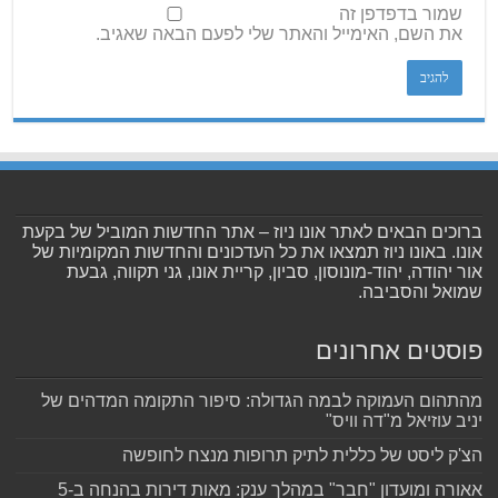
שמור בדפדפן זה
את השם, האימייל והאתר שלי לפעם הבאה שאגיב.
ברוכים הבאים לאתר אונו ניוז – אתר החדשות המוביל של בקעת
אונו. באונו ניוז תמצאו את כל העדכונים והחדשות המקומיות של
אור יהודה, יהוד-מונוסון, סביון, קריית אונו, גני תקווה, גבעת
שמואל והסביבה.
פוסטים אחרונים
מהתהום העמוקה לבמה הגדולה: סיפור התקומה המדהים של
יניב עוזיאל מ"דה וויס"
הצ'ק ליסט של כללית לתיק תרופות מנצח לחופשה
אאורה ומועדון "חבר" במהלך ענק: מאות דירות בהנחה ב-5