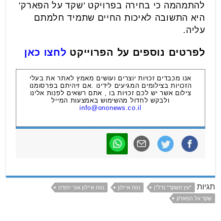
להתמהמה כי בחירה בפרויקט 'שקד על הפארק'
היא התשובה לאיכות החיים שתמיד חלמתם
עליה.
לפרטים נוספים על הפרוייקט
לחצו כאן
אנו מכבדים זכויות יוצרים ועושים מאמץ לאתר את בעלי
הזכויות בצילומים המגיעים לידינו .אם זיהיתם בפרסומנו
צילום אשר יש לכם זכויות בו , אתם רשאים לפנות אלינו
ולבקש לחדול מהשימוש באמצעות המייל
info@ononews.co.il
תגיות
"עץ השקד" נדל''ן
נווה איילון
נווה איילון אור יהודה
שקד על הפארק