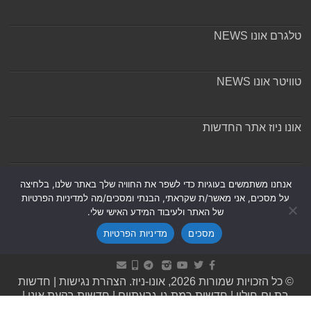
טלגרם אונו NEWS
טוויטר אונו NEWS
אונו ניוז אתר החדשות
אודות ומערכת האתר
אנחנו משתמשים בעוגיות כדי לשפר את החוויה שלך באתר שלנו, בלחיצה
על מסכים, אני מאשר/ת שקראתי, הבנתי ומסכים/מה למדיניות הפרטיות
של האתר ולעיבוד המידע האישי שלי.
מסכים
מדיניות הפרטיות
Powered by
Nintay
© כל הזכויות שמורות 2026, אונו-ניוז.
הצהרת נגישות
|
חדשות
בת ים-חולון
|
חדשות רמת גן-גבעתיים
|
חדשות בקעת אונו
|
תקנון אתר ומדיניות פרטיות
|
מדיניות תיקונים ושקיפות