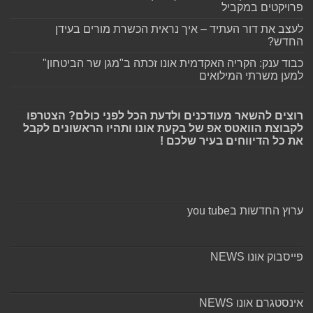
פרויקטים במקביל
לעצב את דור העתיד – איך נראית הכשרת מורים בעידן
החדש?
כבוד ענק: הקריה האקדמית אונו זכתה ב"מגן שר הביטחון"
למען משרתי המילואים
רוצים להשאר מעודכנים ולדעת הכל לפני כולם? הצטרפו
לקבוצת הוואטס אפ של בקעת אונו ותהיו הראשונים לקבל
את כל הדיווחים בעיר שלכם !
ערוץ החדשות בyou tube
פייסבוק אונו NEWS
אינסטגרם אונו NEWS