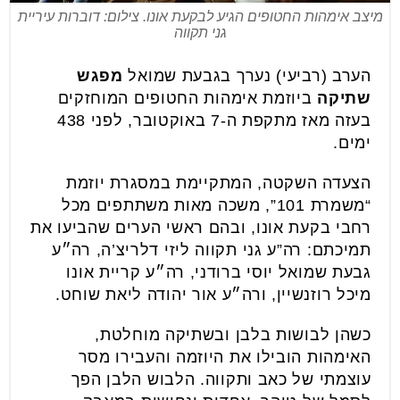
מיצב אימהות החטופים הגיע לבקעת אונו. צילום: דוברות עיריית
גני תקווה
הערב (רביעי) נערך בגבעת שמואל
מפגש
שתיקה
ביוזמת אימהות החטופים המוחזקים
בעזה מאז מתקפת ה-7 באוקטובר, לפני 438
ימים.
הצעדה השקטה, המתקיימת במסגרת יוזמת
“משמרת 101”, משכה מאות משתתפים מכל
רחבי בקעת אונו, ובהם ראשי הערים שהביעו את
תמיכתם: רה”ע גני תקווה ליזי דלריצ’ה, רה״ע
גבעת שמואל יוסי ברודני, רה״ע קריית אונו
מיכל רוזנשיין, ורה״ע אור יהודה ליאת שוחט.
כשהן לבושות בלבן ובשתיקה מוחלטת,
האימהות הובילו את היוזמה והעבירו מסר
עוצמתי של כאב ותקווה. הלבוש הלבן הפך