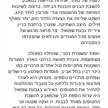
לסמל של טוהר, אחדות ונחישות במאבק
להשבת הבנים והבנות הביתה. בדומה לשיטות
המחאה של מהאטמה גנדי ומרטין לותר קינג,
השקט שליווה את הצעדה הדהד חזק יותר מאלף
מילים. מיצב השתיקה, שנערך ברחבת בניין
עיריית גבעת שמואל, יצר מראה מרגש של
אנשים מכל המגזרים והגילאים שהצטרפו
בהמוניהם.
יוזמת “משמרת 101”, שהחלה כפעולה
מצומצמת, צוברת תאוצה ברחבי הארץ. הצעדות
השקטות מתקיימות מול אתרים מרכזיים כמו
כיכר רבין בתל אביב, מוסדות השלטון בירושלים
וצמתים מרכזיים נוספים. מטרתן היא לעורר
מודעות ציבורית וללחוץ על מקבלי ההחלטות
להחזיר את החטופים. האירוע בגבעת שמואל
היה עדות נוספת לכך שהמאבק להשבת
החטופים מאחד לבבות. זו זעקה שקטה אך
חדה, החוצה מגזרים וקהילות. כל צעד בה הוא