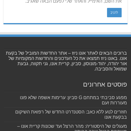
את השם, האימייל והאתר שלי לפעם הבאה שאגיב.
ברוכים הבאים לאתר אונו ניוז – אתר החדשות המוביל של בקעת
אונו. באונו ניוז תמצאו את כל העדכונים והחדשות המקומיות של
אור יהודה, יהוד-מונוסון, סביון, קריית אונו, גני תקווה, גבעת
שמואל והסביבה.
פוסטים אחרונים
מפגע סביבתי במתחם G סביון: ערימות אשפה שלא פונו
מעוררות זעם
חוזרים לנוע ללא כאב: הסטנדרט החדש של רפואת השיקום
בבקעת אונו
מעגלים של היסטוריה: מהר הרצל ועד שכונות קריית אונו –