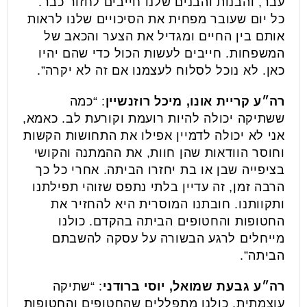
עבר, והבנות והבנים שלנו חייבים לחזור כבר.
כל יום שעובר מפחית את הסיכויים שלנו לראות
אותם בין החיים ומגדיל את הצער והכאב של
המשפחות. חייבים לעשות הכול כדי שהם יהיו
כאן. לא נוכל לסלוח לעצמנו אם זה לא יקרה”.
רה״ע קריית אונו, מיכל רוזנשיין
: “כמה
ששתיקה יכולה להיות רועמת וקורעת לב. כאמא,
אני לא יכולה לדמיין אפילו את התחושות הקשות
וחוסר הוודאות שהן חוות, את ההמתנה והקושי
בציפייה שבן או בת יחזרו הביתה. אחרי כל כך
הרבה זמן, זה עדיין בלתי נתפס שזוהי תפילתנו
ותקוותנו. חובתנו המוסרית היא להחזיר את
החטופות והחטופים הביתה בהקדם. כולנו
מייחלים לרגע הבשורה על עסקה להשבתם
הביתה”.
רה״ע גבעת שמואל, יוסי ברודני
: “שתיקה
עוצמתית. כולנו מתפללים שהחטופים והחטופות