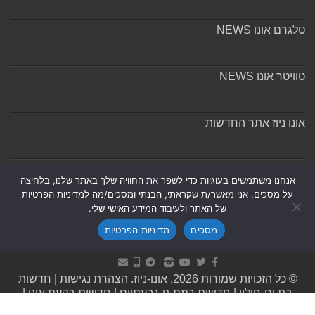
טלגרם אונו NEWS
טוויטר אונו NEWS
אונו ניוז אתר החדשות
אודות ומערכת האתר
אנחנו משתמשים בעוגיות כדי לשפר את החוויה שלך באתר שלנו, בלחיצה
על מסכים, אני מאשר/ת שקראתי, הבנתי ומסכים/מה למדיניות הפרטיות
של האתר ולעיבוד המידע האישי שלי.
מסכים
מדיניות הפרטיות
Powered by
Nintay
© כל הזכויות שמורות 2026, אונו-ניוז.
הצהרת נגישות
|
חדשות
בת ים-חולון
|
חדשות רמת גן-גבעתיים
|
חדשות בקעת אונו
|
תקנון אתר ומדיניות פרטיות
|
מדיניות תיקונים ושקיפות