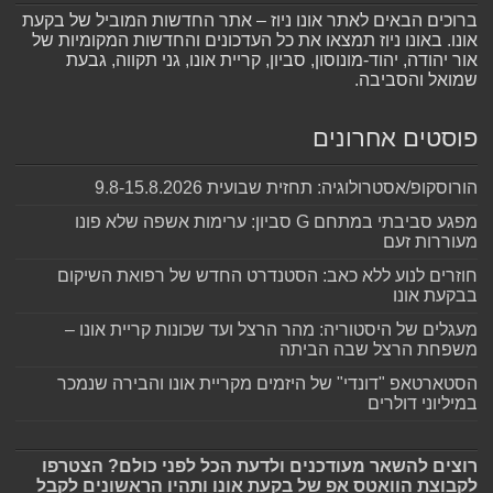
ברוכים הבאים לאתר אונו ניוז – אתר החדשות המוביל של בקעת
אונו. באונו ניוז תמצאו את כל העדכונים והחדשות המקומיות של
אור יהודה, יהוד-מונוסון, סביון, קריית אונו, גני תקווה, גבעת
שמואל והסביבה.
פוסטים אחרונים
הורוסקופ/אסטרולוגיה: תחזית שבועית 9.8-15.8.2026
מפגע סביבתי במתחם G סביון: ערימות אשפה שלא פונו
מעוררות זעם
חוזרים לנוע ללא כאב: הסטנדרט החדש של רפואת השיקום
בבקעת אונו
מעגלים של היסטוריה: מהר הרצל ועד שכונות קריית אונו –
משפחת הרצל שבה הביתה
הסטארטאפ "דונדי" של היזמים מקריית אונו והבירה שנמכר
במיליוני דולרים
רוצים להשאר מעודכנים ולדעת הכל לפני כולם? הצטרפו
לקבוצת הוואטס אפ של בקעת אונו ותהיו הראשונים לקבל