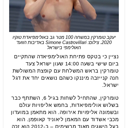
יעקב טומרקין במשחה 100 מטר גב באולימפיאדת טוקיו
2020. צילום: Simone Castrovillari באדיבות הוועד
האולימפי בישראל
נציין כי בטקס פתיחת האולימפיאדה שהתקיים
ביום שישי בשעה 14:00 שעון ישראל צעד
טומרקין בראש המשלחת עם קופצת המשולשת
חנה קנייזבה מיננקו כשהם נושאים יחד את דגל
ישראל.
טומרקין, שהתחיל לשחות בגיל 6, השתתף כבר
בשלוש אולימפיאדות, בחמש אליפויות עולם
ובשמונה אליפויות אירופה. הוא מתאמן במועדון
מכבי אשדוד עם המאמן ליאוניד קאופמן. הוא
בעל הישגים מאוד מרשימים – ב-2012 הוא זכה