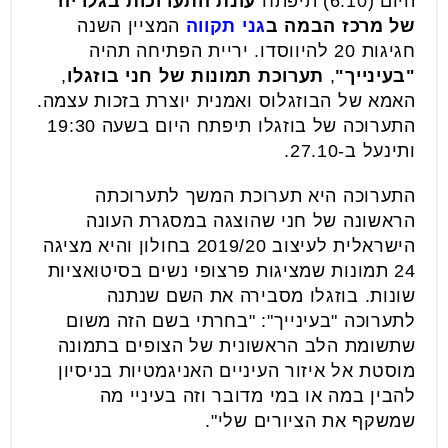
היום (6.10) תיפתח
עונת התערוכות בגלריה
של מרכז הבמה ב
גני תקווה
המציין השנה
חגיגות 20 להיווסדו. יריית הפתיחה תהיה
"בעינייך"
,
תערוכת תמונות של חני בוזגלו
,
האמא של הבוזגלוס ואמנית יוצרת בזכות עצמה.
התערוכה של בוזגלו תיפתח היום בשעה 19:30
ותינעל ב-27.10.
התערוכה היא תערוכת המשך לתערוכתה
הראשונה של חני שהוצגה במסגרת העונה
הישראלית לעיצוב 2019/20 בחולון והיא מציגה
24 תמונות שמציגות פרצופי נשים בסיטואציות
שונות. בוזגלו מסבירה את השם שנתנה
לתערוכה "בעינייך": "בחרתי בשם הזה משום
שתשומת הלב הראשונית של הצופים בתמונה
מוסטת אל איזור העיניים האניגמטיות בניסיון
להבין במה או במי מדובר וזה בעיניי מה
שמשקף את הציורים שלי".