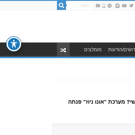
ושים/הודעות
מומלצים
? מערכת "אונו ניוז" פנתה