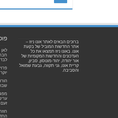
פוס
ברוכים הבאים לאתר אונו ניוז –
אתר החדשות המוביל של בקעת
אונו. באונו ניוז תמצאו את כל
חברי
העדכונים והחדשות המקומיות של
לבדו
אור יהודה, יהוד-מונוסון, סביון,
קריית אונו, גני תקווה, גבעת שמואל
פרוי
והסביבה.
יוקר
הורו
שבועית 026
ערימ
זעם
חוזר
החדש