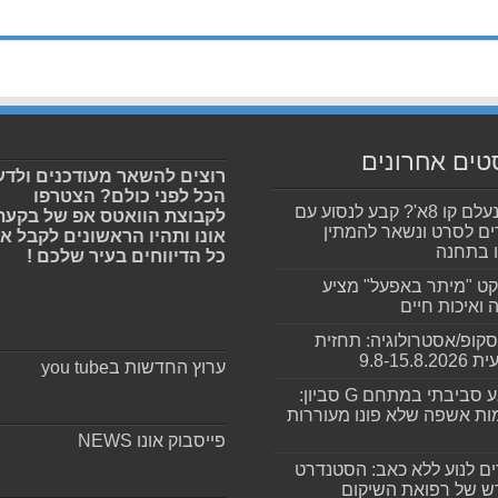
טים אחרונים
רוצים להשאר מעודכנים ולדע
הכל לפני כולם? הצטרפו
לאן נעלם קו 8א'? קבע לנסוע עם
לקבוצת הוואטס אפ של בקעת
ם לסרט ונשאר להמתין
אונו ותהיו הראשונים לקבל א
 בתחנה
כל הדיווחים בעיר שלכם !
קט "מיתר באפעל" מציע
ה ואיכות חיים
סקופ/אסטרולוגיה: תחזית
9.8-15.8.2
ערוץ החדשות בyou tube
מפגע סביבתי במתחם G סביון:
ות אשפה שלא פונו מעוררות
פייסבוק אונו NEWS
ים לנוע ללא כאב: הסטנדרט
 של רפואת השיקום