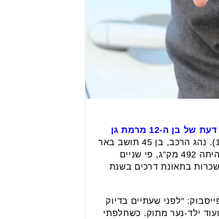
 בן ה-12 מרמת גן
, עד יום ראשון (19.9). נהג הרכב, בן 45 תושב באר
יעקב, חשוד גם בנהיגה בשכרות כאשר תוצאת בדיקת הינשוף שבוצעה לו לאחר התאונה היתה 492 מק"ג, פי שניים
שכרות בתאונת דרכים בשנת
סבוק: "לפני שעתיים בדיוק
ועוד ילד-נער מתוק. כשחלפתי