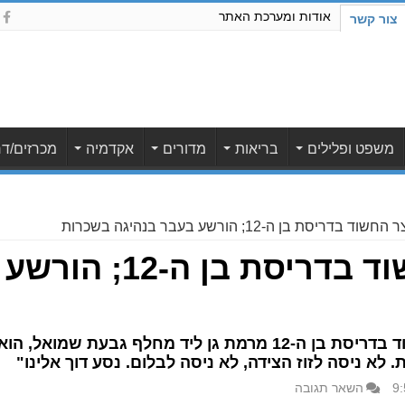
אודות ומערכת האתר
צור קשר
משפט ופלילים
בריאות
מדורים
אקדמיה
מכרזים/דר
דריסת בן ה-12; הורשע בעבר בנהיגה בשכרות
הוארך מעצר החשוד בדר
מעצרו של בן 45 מבאר יעקב, החשוד בדריסת בן ה-12 מרמת גן ליד מ
לא ניסה לזוז הצידה, לא ניסה לבלום. נסע דוך אלינו"
השאר תגובה