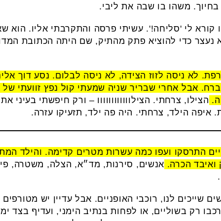
בחיוך. משהו בו שבה את ליבי.
קורא לי 'סליחה!'. עשיתי פרסה והתקרבתי אליו. הוא ש
א נעצר כדי להוציא פתק מהתיק, שם היתה הכתובת המדוי
ת. לא ניסה לזוז הצידה, לא ניסה לבלום. נסע דוך אלינ
 ברח. אבל אחרי שבריר שניה שמעתי קול נפץ זוועתי של ה
ה.
הצילו, צרחתי. הצילוווווווווווו – ורק חיפשתי בעיני את
 איפה הילד, צרחתי. היה פה ילד, תזעיקו עזרה.
ים התרסקו ועפו כמה עשרות מטרים קדימה. והילד המתו
 ואיבד הכרה.
אנשים, סירנות, מד״א, הצלה, משטרה, פינוי
שים שייכים לנו, רוכבי האופניים. אבל עדיין יש מטורפים
 רק בשוליים, או לפחות בנתיב הימני, ועדיף בצד ימין 