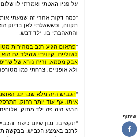
על פניו האטתי ואמרתי לו שלום 
"כמה דקות אחרי זה שמעתי אותו 
תקווה, וכששאלתי לאן בדיוק הו
והתאהבתי בו. ילד דבש.
"
פתאום הגיע רכב במהירות מטורפ
לשוליים. קיוויתי שהילד גם הוא
אבק מסמא, וריח נורא של שריפ
ולא אופניים. צרחתי כמו מטורפת.
"
הכביש היה מלא שברים. האופני
איתו, עף עוד יותר רחוק, התרסק
הרגע היה פה ילד מתוק, אלוהים.
שיתוף
"תקשיבו. נכון שיום כיפור והכבי
לרכב באמצע הכביש, בבקשה תרכבו