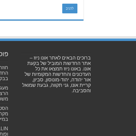
פוס
ברוכים הבאים לאתר אונו ניוז –
אתר החדשות המוביל של בקעת
חוזר
אונו. באונו ניוז תמצאו את כל
החדש
העדכונים והחדשות המקומיות של
בבקע
אור יהודה, יהוד-מונוסון, סביון,
קריית אונו, גני תקווה, גבעת שמואל
מעגל
והסביבה.
הרצל
משפ
הסטא
מקרי
במילי
ופות