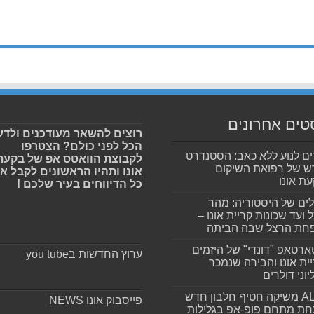
טים אחרונים
רוצים להשאר מעודכנים ולדע
הכל לפני כולם? הצטרפו
ים לנוע ללא כאב: הסטנדרט
לקבוצת הוואטס אפ של בקעת
 של רפואת השיקום
אונו ותהיו הראשונים לקבל א
ת אונו
כל הדיווחים בעיר שלכם !
ים של היסטוריה: מהר
 ועד שכונות קריית אונו –
חת הרצל שבה הביתה
רטאפ "דונדי" של היזמים
ערוץ החדשות בyou tube
ית אונו והבירה שנמכר
וני דולרים
ALLIN משיקה חטיף חלבון חדש
פייסבוק אונו NEWS
חת מתחם פופ-אפ בגלילות