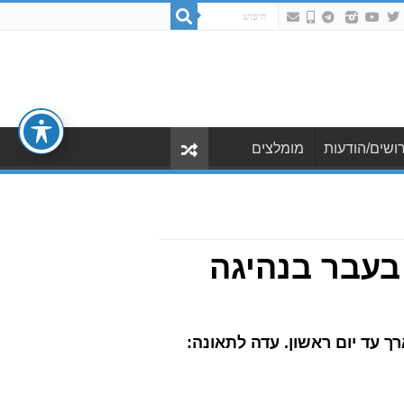
ושים/הודעות
מומלצים
יסת בן ה-12; הורשע בעבר בנהיגה
חלף גבעת שמואל, הוארך עד יום ראשון. עדה לתאונה: