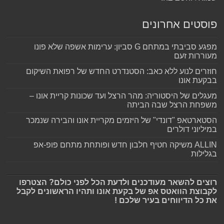
פוסטים אחרונים
מפגע סביבתי במתחם G סביון: ערימות אשפה שלא פונו
מעוררות זעם
חוזרים לנוע ללא כאב: הסטנדרט החדש של רפואת השיקום
בבקעת אונו
מעגלים של היסטוריה: מהר הרצל ועד שכונות קריית אונו –
משפחת הרצל שבה הביתה
הסטארטאפ "דונדי" של היזמים מקריית אונו והבירה שנמכר
במיליוני דולרים
ALLIN משיקה חטיף חלבון חדש ופותחת מתחם פופ-אפ
בגלילות
רוצים להשאר מעודכנים ולדעת הכל לפני כולם? הצטרפו
לקבוצת הוואטס אפ של בקעת אונו ותהיו הראשונים לקבל
את כל הדיווחים בעיר שלכם !