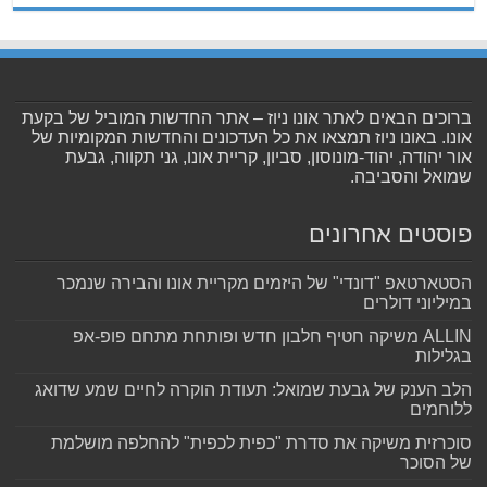
ברוכים הבאים לאתר אונו ניוז – אתר החדשות המוביל של בקעת
אונו. באונו ניוז תמצאו את כל העדכונים והחדשות המקומיות של
אור יהודה, יהוד-מונוסון, סביון, קריית אונו, גני תקווה, גבעת
שמואל והסביבה.
פוסטים אחרונים
הסטארטאפ "דונדי" של היזמים מקריית אונו והבירה שנמכר
במיליוני דולרים
ALLIN משיקה חטיף חלבון חדש ופותחת מתחם פופ-אפ
בגלילות
הלב הענק של גבעת שמואל: תעודת הוקרה לחיים שמע שדואג
ללוחמים
סוכרזית משיקה את סדרת "כפית לכפית" להחלפה מושלמת
של הסוכר