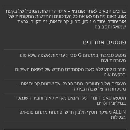
ברוכים הבאים לאתר אונו ניוז – אתר החדשות המוביל של בקעת
אונו. באונו ניוז תמצאו את כל העדכונים והחדשות המקומיות של
אור יהודה, יהוד-מונוסון, סביון, קריית אונו, גני תקווה, גבעת
שמואל והסביבה.
פוסטים אחרונים
מפגע סביבתי במתחם G סביון: ערימות אשפה שלא פונו
מעוררות זעם
חוזרים לנוע ללא כאב: הסטנדרט החדש של רפואת השיקום
בבקעת אונו
מעגלים של היסטוריה: מהר הרצל ועד שכונות קריית אונו –
משפחת הרצל שבה הביתה
הסטארטאפ "דונדי" של היזמים מקריית אונו והבירה שנמכר
במיליוני דולרים
ALLIN משיקה חטיף חלבון חדש ופותחת מתחם פופ-אפ
בגלילות