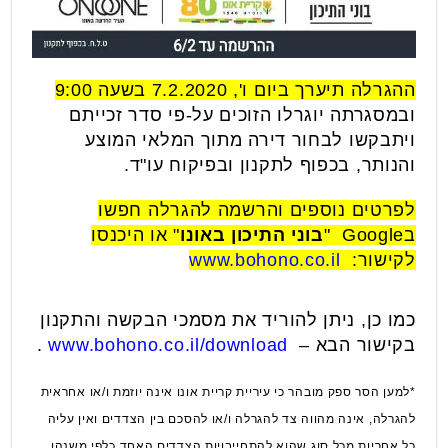
ההגרלה תיערך ביום ו', 7.2.2020 בשעה 9:00
ובמסגרתה יוגרלו הזוכים על-פי סדר זכייתם
ויתבקשו לבחור דירה מתוך המלאי המוצע
והנותר, בכפוף לתקנון ובפיקוח עו"ד.
לפרטים נוספים והרשמה להגרלה חפשו
בGoogle "
בוני התיכון באונו
" או היכנסו
לקישור:
www.bohono.co.il
כמו כן, ניתן להוריד את מסמכי הבקשה והתקנון
בקישור הבא –
www.bohono.co.il/download
.
*למען הסר ספק מובהר כי עיריית קריית אונו אינה יוזמת ו/או אחראית
להגרלה, אינה מהווה צד להגרלה ו/או להסכם בין הצדדים ואין עליה
כל אחריות מכל סוג שהוא להתחייבויות הצדדים האחד כלפי משנהו