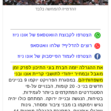
ההדמייה להמחשה בלבד
הצטרפו לקבוצת הוואטסאפ של אונו ניוז
רוצים להדליף? שלחו וואטסאפ
הצטרפו לעמוד הפייסבוק של אונו ניוז
את ההגרלה יזמה חברת בוני התיכון לפרק זמן
מוגבל ובמחיר ייחודי לתושבי קריית אונו ובני
משפחותיהם
. במסגרת הפרויקט יוקמו 9 בניינים
חדשים בני כ- 20 קומות, הבנויים על-פי
הסטנדרטים המתקדמים ביותר לעמידות,
בטיחות, הנגשה ובנייה ירוקה. המתחם כולו יהיה
נגיש וימוקמו בו מבני ציבור ומסחר, גינות