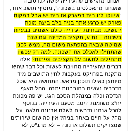
"אנחנו מרגישים שהעירייה עושה לנו טובה
שאנחנו מתאכלסים בשכונה", מוסיף תושב אחר,
"
שיווקו לנו בית בפארק אז בית יש אבל במקום
פארק יש כרגע אתר בניה בלב ביצה מוכת
יתושים. מבחינת העירייה כולם אשמים בבעיות
בשכונה – נת"ע, תקציב המדינה וגם שנת
שמיטה שבאה בהפתעה משום מה, ממש לפני
שהתחילו לאכלס את השכונה. למה רק עכשיו
מתחילים לחשוב על תקציבים ופיתוח?
אלה
דברים שהעירייה מחויבת לעשות וכל דבר שהיא
מתקנת בפרויקט בעקבות לחץ התושבים מיד
מיוחצן כאילו תוכנן מראש. התחושה היא שכל
הדברים נעשים בחובבנות יתרה, החל מאגף
הנדסה וכלה במנהלת הסכם הגג. יש פה מכונת
יח"צ משומנת היטב מטעם העירייה. בנוסף
להכל אנחנו נדרשים לשלם ארנונה מלאה. על
מה? על חיים באתר בניה? אין פה שום שירותים
שמצדיקים תשלום ארנונה – לא מתנ"ס, לא