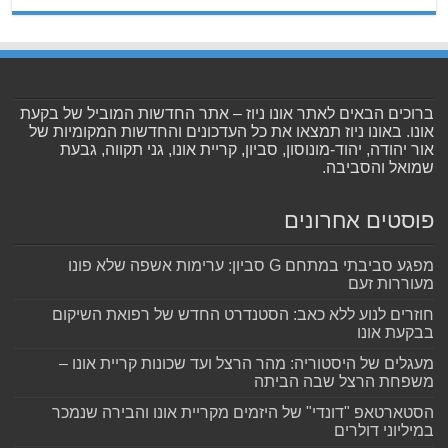
ברוכים הבאים לאתר אונו ניוז – אתר החדשות המוביל של בקעת
אונו. באונו ניוז תמצאו את כל העדכונים והחדשות המקומיות של
אור יהודה, יהוד-מונוסון, סביון, קריית אונו, גני תקווה, גבעת
שמואל והסביבה.
פוסטים אחרונים
מפגע סביבתי במתחם G סביון: ערימות אשפה שלא פונו
מעוררות זעם
חוזרים לנוע ללא כאב: הסטנדרט החדש של רפואת השיקום
בבקעת אונו
מעגלים של היסטוריה: מהר הרצל ועד שכונות קריית אונו –
משפחת הרצל שבה הביתה
הסטארטאפ "דונדי" של היזמים מקריית אונו והבירה שנמכר
במיליוני דולרים