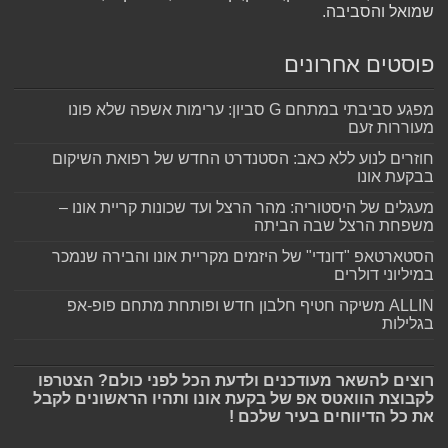
שמואל והסביבה.
פוסטים אחרונים
מפגע סביבתי במתחם G סביון: ערימות אשפה שלא פונו
מעוררות זעם
חוזרים לנוע ללא כאב: הסטנדרט החדש של רפואת השיקום
בבקעת אונו
מעגלים של היסטוריה: מהר הרצל ועד שכונות קריית אונו –
משפחת הרצל שבה הביתה
הסטארטאפ "דונדי" של היזמים מקריית אונו והבירה שנמכר
במיליוני דולרים
ALLIN משיקה חטיף חלבון חדש ופותחת מתחם פופ-אפ
בגלילות
רוצים להשאר מעודכנים ולדעת הכל לפני כולם? הצטרפו
לקבוצת הוואטס אפ של בקעת אונו ותהיו הראשונים לקבל
את כל הדיווחים בעיר שלכם !