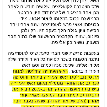
משא ומתן עם
ראש העירייה ליאת שוחט
סיעת
ש"ס הצטרפה לקואליציה. שלושה חודשים לאחר
מכן אחד הנציגים של ש"ס
דוד חיון
התפטר
מהמועצה ונכנס במקומו
ליאור אגאי
. מיד
בכניסתו אגאי פרש לאופוזיציה ושנה אחריו יו"ר
הסיעה
ציון גזלה
הלך בעקבותיו. רק זלמן
סיונוב, שזוהי הקדנציה הראשונה שלו בתור חבר
מועצה, נשאר בקואליציה.
בעקבות פרישת שני חברי סיעת ש"ס לאופוזיציה
ניתנה הסגנות בשכר לסיעת כל העיר וליו"ר שלה
אלירן אליה
, שכעת מכהן כמ"מ וסגן ראש
העירייה בתואר.
ראש העירייה החליטה למנות
את סיונוב לסגן ראש העירייה בתואר והוסיפה
לכך גם את התואר מממלא מקום ראש העירייה.
בישיבת המועצה שהתקיימה ב-26.5 הביעו את
התנגדותם למינוי חבר המועצה אגאי ו
עוזי
אהרון
(הלב של אור יהודה), שהיה בעבר חבר
סיעת ש"ס ופרש מהמפלגה והקים מפלגה