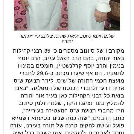
שלמה זלמן סיונוב וליאת שוחט. צילום: עיריית אור
יהודה
מקורביו של סיונוב מספרים כי 35 רבני קהילות
באור יהודה, בהם הרב רפאל עגיב, הרב יוסף
בנימין והרב יוסף קרלנשטיין, תומכים במינויו
לתפקיד. הם אף שיגרו מכתב ב-29.6 לחברי
מועצת חכמי התורה של ש"ס, ליו"ר תנועת ש"ס
אריה דרעי ולחברי הכנסת של המפלגה. "באנו
בזאת כל רבני הקהילות כאן בעיר אור יהודה
להמליץ בעד נציגנו היקר, שלמה זלמן סיונוב
הי"ו מחברי תנועת ש"ס המעטירה בעירייה",
כתבו הרבנים, "שזה כמה שנים בסיעתא דשמייא
פועל ועושה להקים קרנה של תורה בעירנו, עזרה
וחסד לאברכים ולנזקקים, אוזן קשבת בכל שעה