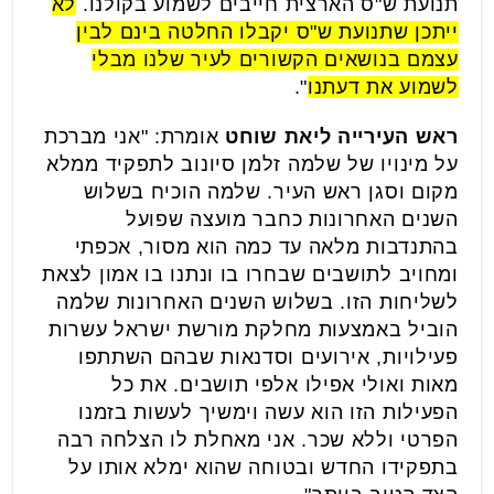
תנועת ש"ס הארצית חייבים לשמוע בקולנו.
לא
ייתכן שתנועת ש"ס יקבלו החלטה בינם לבין
עצמם בנושאים הקשורים לעיר שלנו מבלי
לשמוע את דעתנו
".
ראש העירייה ליאת שוחט
אומרת: "אני מברכת
על מינויו של שלמה זלמן סיונוב לתפקיד ממלא
מקום וסגן ראש העיר. שלמה הוכיח בשלוש
השנים האחרונות כחבר מועצה שפועל
בהתנדבות מלאה עד כמה הוא מסור, אכפתי
ומחויב לתושבים שבחרו בו ונתנו בו אמון לצאת
לשליחות הזו. בשלוש השנים האחרונות שלמה
הוביל באמצעות מחלקת מורשת ישראל עשרות
פעילויות, אירועים וסדנאות שבהם השתתפו
מאות ואולי אפילו אלפי תושבים. את כל
הפעילות הזו הוא עשה וימשיך לעשות בזמנו
הפרטי וללא שכר. אני מאחלת לו הצלחה רבה
בתפקידו החדש ובטוחה שהוא ימלא אותו על