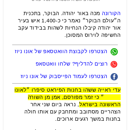
הקורונה
מכה באור יהודה. הבוקר, בתכנית
ה״עולם הבוקר״ נאמר כי כ-1,400 איש בעיר
אור יהודה קיבלו הנחיות לשהות בבידוד עקב
החשיפה לוירוס המסוכן.
הצטרפו לקבוצת הוואטסאפ של אונו ניוז
רוצים להדליף? שלחו וואטסאפ
הצטרפו לעמוד הפייסבוק של אונו ניוז
עדי ראייה ששהו בחנות הפיראט סיפרו ״לאונו
NEWS״
כי זמ
ר מפורסם, אמן מן השורה
הראשונה בישראל
, נראה ביום שני אחר
הצהריים מסתובב ומתחבק עם אותו חולה
בחנות במשך רגעים ארוכים.