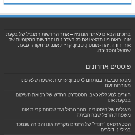
ברוכים הבאים לאתר אונו ניוז – אתר החדשות המוביל של בקעת
אונו. באונו ניוז תמצאו את כל העדכונים והחדשות המקומיות של
אור יהודה, יהוד-מונוסון, סביון, קריית אונו, גני תקווה, גבעת
שמואל והסביבה.
פוסטים אחרונים
מפגע סביבתי במתחם G סביון: ערימות אשפה שלא פונו
מעוררות זעם
חוזרים לנוע ללא כאב: הסטנדרט החדש של רפואת השיקום
בבקעת אונו
מעגלים של היסטוריה: מהר הרצל ועד שכונות קריית אונו –
משפחת הרצל שבה הביתה
הסטארטאפ "דונדי" של היזמים מקריית אונו והבירה שנמכר
במיליוני דולרים