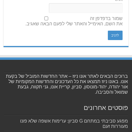
שמור בדפדפן זה
את השם, האימייל והאתר שלי לפעם הבאה שאגיב.
ברוכים הבאים לאתר אונו ניוז – אתר החדשות המוביל של בקעת
אונו. באונו ניוז תמצאו את כל העדכונים והחדשות המקומיות של
אור יהודה, יהוד-מונוסון, סביון, קריית אונו, גני תקווה, גבעת
שמואל והסביבה.
פוסטים אחרונים
מפגע סביבתי במתחם G סביון: ערימות אשפה שלא פונו
מעוררות זעם