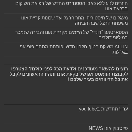
חוזרים לנוע ללא כאב: הסטנדרט החדש של רפואת השיקום
בבקעת אונו
מעגלים של היסטוריה: מהר הרצל ועד שכונות קריית אונו –
משפחת הרצל שבה הביתה
הסטארטאפ "דונדי" של היזמים מקריית אונו והבירה שנמכר
במיליוני דולרים
ALLIN משיקה חטיף חלבון חדש ופותחת מתחם פופ-אפ
בגלילות
רוצים להשאר מעודכנים ולדעת הכל לפני כולם? הצטרפו
לקבוצת הוואטס אפ של בקעת אונו ותהיו הראשונים לקבל
את כל הדיווחים בעיר שלכם !
ערוץ החדשות בyou tube
פייסבוק אונו NEWS