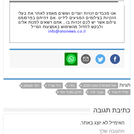
אנו מכבדים זכויות יוצרים ועושים מאמץ לאתר את בעלי
הזכויות בצילומים המגיעים לידינו .אם זיהיתם בפרסומנו
צילום אשר יש לכם זכויות בו , אתם רשאים לפנות אלינו
ולבקש לחדול מהשימוש באמצעות המייל
info@ononews.co.il
תגיות
אולימפיאדת טוקיו 2020
ג'ודו
גילי שריר
יהוד מונוסון
מדליית ארד
ענבר לניר
תיכון מקיף יהוד
כתיבת תגובה
האימייל לא יוצג באתר.
התגובה שלך