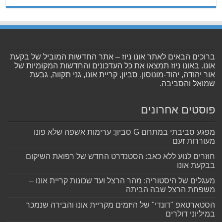
ברוכים הבאים לאתר אונו ניוז – אתר החדשות המוביל של בקעת
אונו. באונו ניוז תמצאו את כל העדכונים והחדשות המקומיות של
אור יהודה, יהוד-מונוסון, סביון, קריית אונו, גני תקווה, גבעת
שמואל והסביבה.
פוסטים אחרונים
מפגע סביבתי במתחם G סביון: ערימות אשפה שלא פונו
מעוררות זעם
חוזרים לנוע ללא כאב: הסטנדרט החדש של רפואת השיקום
בבקעת אונו
מעגלים של היסטוריה: מהר הרצל ועד שכונות קריית אונו –
משפחת הרצל שבה הביתה
הסטארטאפ "דונדי" של היזמים מקריית אונו והבירה שנמכר
במיליוני דולרים