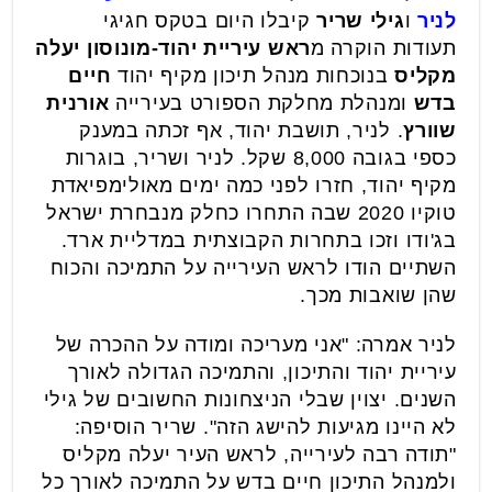
לניר
ו
גילי שריר
קיבלו היום בטקס חגיגי
תעודות הוקרה מ
ראש עיריית יהוד-מונוסון יעלה
מקליס
בנוכחות מנהל תיכון מקיף יהוד
חיים
בדש
ומנהלת מחלקת הספורט בעירייה
אורנית
שוורץ
. לניר, תושבת יהוד, אף זכתה במענק
כספי בגובה 8,000 שקל. לניר ושריר, בוגרות
מקיף יהוד, חזרו לפני כמה ימים מאולימפיאדת
טוקיו 2020 שבה התחרו כחלק מנבחרת ישראל
בג'ודו וזכו בתחרות הקבוצתית במדליית ארד.
השתיים הודו לראש העירייה על התמיכה והכוח
שהן שואבות מכך.
לניר אמרה: "אני מעריכה ומודה על ההכרה של
עיריית יהוד והתיכון, והתמיכה הגדולה לאורך
השנים. יצוין שבלי הניצחונות החשובים של גילי
לא היינו מגיעות להישג הזה". שריר הוסיפה:
"תודה רבה לעירייה, לראש העיר יעלה מקליס
ולמנהל התיכון חיים בדש על התמיכה לאורך כל