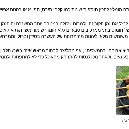
ה מומלץ להכין תוספות שונות כמו קלחי תירס, תפו"א או בטטה אפויים
לנצל את זמן הקורונה, ולמרות שכולנו במטבח יותר מהשגרה זה הזמ
 חומוס ביתי ממרכיבים טבעיים ללא חומרי שימור משדרגת את איכות
 משומשום מלא וליהנות מהיתרונות של העשרה בסידן וברזל. וממרחים
א ארוחה "בהמשכים" , אני ממליצה לבחור מראש איזה בשר/ חלבון רו
ע נעים. ולאחר מכן לנסות להתרחק מהאוכל כדי לא להתפתות ולהמש
יבור