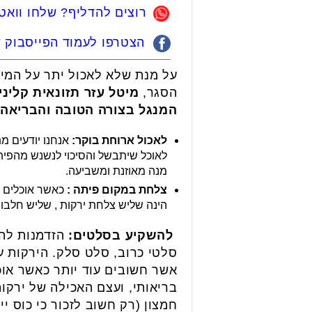
רוצים להדליף? שלחו ווא
הצטרפו לעמוד הפייסבוק של
הסגר,
מיטל עזר תזונאית קלינ
המנגל בצורה הטובה והבריאה ב
לאכול ארוחת בוקר:
אנחנו יודעים מ
לאוכל שיתבשל והסיכוי לנשנש מהפיתו
מנה מאוזנת ומשביעה.
צלחת במקום פיתה :
כאשר אוכלים ב
הינה שליש צלחת ירקות , שליש חלבון
להשקיע בסלטים:
הזדמנות להש
סלטי כרוב, סלט סלק. הירקות ע
אשר חשובים עוד יותר כאשר אוכ
בריאותי, ועצם האכילה של ירקות
חמצון (רק חשוב לזכור כי כוס יין = 150 ק