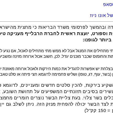
טסאפ
 אונו ניוז
ית וספורט, יועצת ראשית לחברת הרבלייף מעניקה טיפי
יותר לגופנו:
תי מתחילים את המנגל אבל לא ממש מתי מתחילים לאכול, אם נגיע ל
ת והחומוס שכבר מוכנים יגדל. לכן, חשוב אכול ארוחה מזינה ומשבי
צלחת יש אפשרות להגדיל את כמות הירקות ולאכול ארוחה מאוזנת יו
 (בשר, עוף, דג, טופו) ושליש פחמימה לדוגמא חצי פיתה או סלט טאב
קיע בירקות, להכין סלטים חדשים ומעניינים, לדוגמא ס
שירים בסיבים תזונתיים המשפיעים על תחושת השובע, אך
לים בשר צלוי. בעת צליית הבשר נוצרים חומרים מחמצנ
 לצד הבשר יכולה להפחית מנזק הזה. ניתן לשלב גם יין 
ק"ל)