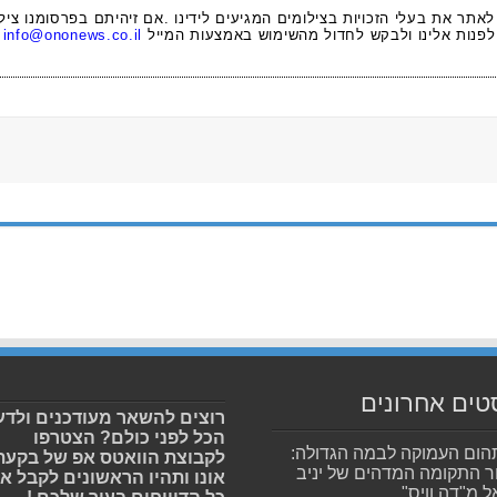
 לאתר את בעלי הזכויות בצילומים המגיעים לידינו .אם זיהיתם בפרסומנו ציל
לפנות אלינו ולבקש לחדול מהשימוש באמצעות המייל
info@ononews.co.il
טים אחרונים
רוצים להשאר מעודכנים ולדע
הכל לפני כולם? הצטרפו
ום העמוקה לבמה הגדולה:
לקבוצת הוואטס אפ של בקעת
ר התקומה המדהים של יניב
אונו ותהיו הראשונים לקבל א
ל מ"דה וויס"