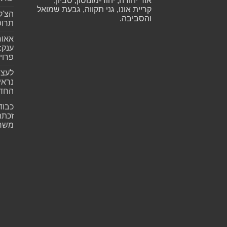
אור יהודה, יהוד-מונוסון, סביון,
קריית אונו, גני תקווה, גבעת שמואל
הצ'ק
והסביבה.
תרופ
אאור
פרוי
לעצב
נראי
החד
כבוד
זכתה
משרת