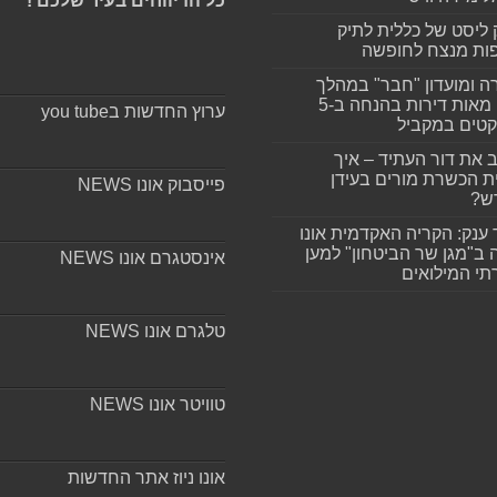
כל הדיווחים בעיר שלכם !
 ליסט של כללית לתיק
ות מנצח לחופשה
ה ומועדון "חבר" במהלך
ענק: מאות דירות בהנחה ב-5
ערוץ החדשות בyou tube
קטים במקביל
 את דור העתיד – איך
ת הכשרת מורים בעידן
פייסבוק אונו NEWS
ש?
 ענק: הקריה האקדמית אונו
 ב"מגן שר הביטחון" למען
אינסטגרם אונו NEWS
י המילואים
טלגרם אונו NEWS
טוויטר אונו NEWS
אונו ניוז אתר החדשות