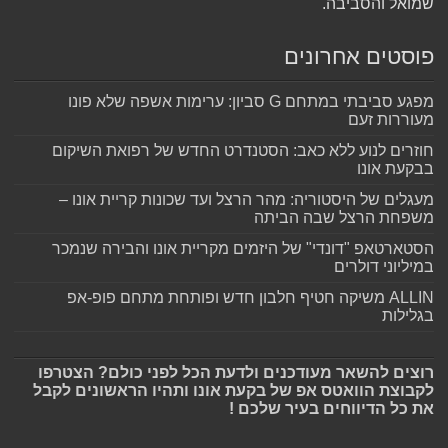
שמואל והסביבה.
פוסטים אחרונים
מפגע סביבתי במתחם G סביון: ערימות אשפה שלא פונו
מעוררות זעם
חוזרים לנוע ללא כאב: הסטנדרט החדש של רפואת השיקום
בבקעת אונו
מעגלים של היסטוריה: מהר הרצל ועד שכונות קריית אונו –
משפחת הרצל שבה הביתה
הסטארטאפ "דונדי" של היזמים מקריית אונו והבירה שנמכר
במיליוני דולרים
ALLIN משיקה חטיף חלבון חדש ופותחת מתחם פופ-אפ
בגלילות
רוצים להשאר מעודכנים ולדעת הכל לפני כולם? הצטרפו
לקבוצת הוואטס אפ של בקעת אונו ותהיו הראשונים לקבל
את כל הדיווחים בעיר שלכם !