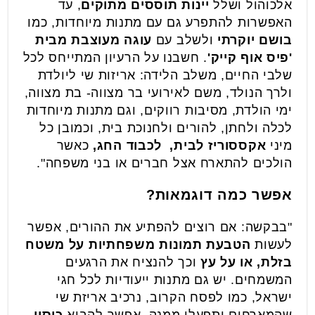
אלכוהול ושלל
יינות תוססים מתוקים
, עד
האפשרות להתפרע גם עם מתנות מיוחדות, כמו
בושם יוקרתי
ולשלב עם
עוגה מעוצבת מבית
'פיס אוף קייק'
. חשבנו על הרעיון המתייחס לכל
שלבי החיים, משלב הלידה: אריזות שי ליולדת
ולרך הנולד, משם לאירועי בר מצווה- בת מצווה,
ימי הולדת, מסיבות רווקים, וגם מתנות מיוחדות
לכלה ולחתן, להורים ולחנוכת בית, וכמובן כל
מיני
אקססוריז לבית, לכבוד החג,
כאשר
הולכים להתארח אצל חברים או בני משפחה".
אפשר כמה דוגמאות?
"בבקשה: אם רוצים להפתיע את ההורים, אפשר
לעשות
הטבעת תמונות משפחתיות על משטח
בזלת, או על עץ
וכך להנציח את הרגעים
המשמחים. יש גם מתנות ייעודיות לכל חגי
ישראל, כמו לפסח הקרוב, נרכיב אריזת שי
שהמארחים יתפעלו ממנה. אפשר להביא
כיסוי