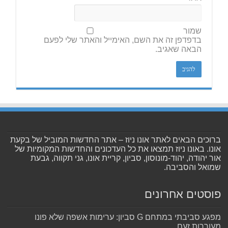
שמור
בדפדפן זה את השם, האימייל והאתר שלי לפעם
הבאה שאגיב.
ברוכים הבאים לאתר אונו ניוז – אתר החדשות המוביל של בקעת
אונו. באונו ניוז תמצאו את כל העדכונים והחדשות המקומיות של
אור יהודה, יהוד-מונוסון, סביון, קריית אונו, גני תקווה, גבעת
שמואל והסביבה.
פוסטים אחרונים
מפגע סביבתי במתחם G סביון: ערימות אשפה שלא פונו
מעוררות זעם