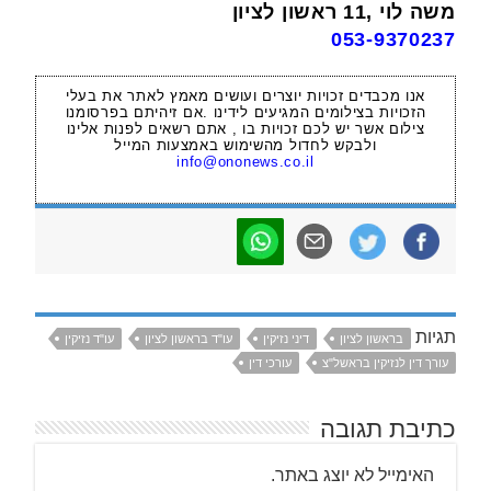
משה לוי ,11 ראשון לציון
053-9370237
אנו מכבדים זכויות יוצרים ועושים מאמץ לאתר את בעלי
הזכויות בצילומים המגיעים לידינו .אם זיהיתם בפרסומנו
צילום אשר יש לכם זכויות בו , אתם רשאים לפנות אלינו
ולבקש לחדול מהשימוש באמצעות המייל
info@ononews.co.il
תגיות
בראשון לציון
דיני נזיקין
עו"ד בראשון לציון
עו"ד נזיקין
עורך דין לנזיקין בראשל"צ
עורכי דין
כתיבת תגובה
האימייל לא יוצג באתר.