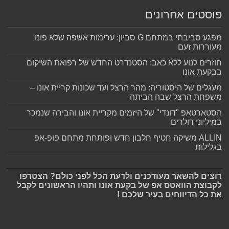
פוסטים אחרונים
מפגע סביבתי במתחם G סביון: ערימות אשפה שלא פונו
מעוררות זעם
חוזרים לנוע ללא כאב: הסטנדרט החדש של רפואת השיקום
בבקעת אונו
מעגלים של היסטוריה: מהר הרצל ועד שכונות קריית אונו –
משפחת הרצל שבה הביתה
הסטארטאפ "דונדי" של היזמים מקריית אונו והבירה שנמכר
במיליוני דולרים
ALLIN משיקה חטיף חלבון חדש ופותחת מתחם פופ-אפ
בגלילות
רוצים להשאר מעודכנים ולדעת הכל לפני כולם? הצטרפו
לקבוצת הוואטס אפ של בקעת אונו ותהיו הראשונים לקבל
את כל הדיווחים בעיר שלכם !