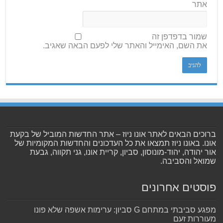
אתר
שמור בדפדפן זה
את השם, האימייל והאתר שלי לפעם הבאה שאגיב.
ברוכים הבאים לאתר אונו ניוז – אתר החדשות המוביל של בקעת
אונו. באונו ניוז תמצאו את כל העדכונים והחדשות המקומיות של
אור יהודה, יהוד-מונוסון, סביון, קריית אונו, גני תקווה, גבעת
שמואל והסביבה.
פוסטים אחרונים
מפגע סביבתי במתחם G סביון: ערימות אשפה שלא פונו
מעוררות זעם