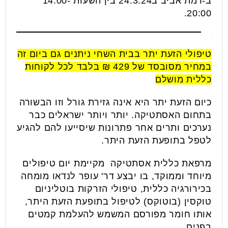
ב-רמת אביב ב24.3.24 בין השעות 14:00-
20:00.
טיפולי הזעת יתר בבית השחי ניתנים גם ביום זה
במחיר מסובסד של 429 ₪ בלבד לכל לקוחות
כללית מושלם
כיום הזעת יתר היא אינה גזירת גורל וזו הבשורה
בתחום האסתטיקה. יותר ויותר ישראלים כבר
נערכים ותרים אחר פתרונות שיסייעו להם להגיע
לטפל בתופעת הזעת היתר.
מרפאת כללית אסתטיקה מקיימת יום טיפולים
מיוחד וממוקד, בו יבצע דר' עופר לנדאו מומחה
בכירורגיה כללית, טיפולי הזרקות בוטליניום
טוקסין (בוטוקס) לטיפול בתופעת הזעת היתר,
אותו חומר מפורסם המשמש להעלמת קמטים
בפנים.