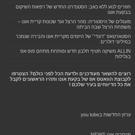
חוזרים לנוע ללא כאב: הסטנדרט החדש של רפואת השיקום
בבקעת אונו
מעגלים של היסטוריה: מהר הרצל ועד שכונות קריית אונו –
משפחת הרצל שבה הביתה
הסטארטאפ "דונדי" של היזמים מקריית אונו והבירה שנמכר
במיליוני דולרים
ALLIN משיקה חטיף חלבון חדש ופותחת מתחם פופ-אפ
בגלילות
רוצים להשאר מעודכנים ולדעת הכל לפני כולם? הצטרפו
לקבוצת הוואטס אפ של בקעת אונו ותהיו הראשונים לקבל
את כל הדיווחים בעיר שלכם !
ערוץ החדשות בyou tube
פייסבוק אונו NEWS