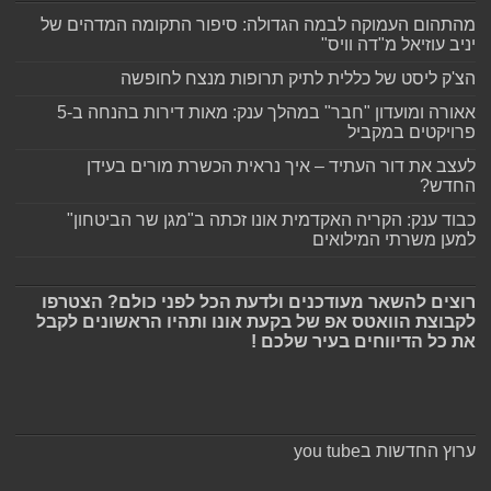
מהתהום העמוקה לבמה הגדולה: סיפור התקומה המדהים של
יניב עוזיאל מ"דה וויס"
הצ'ק ליסט של כללית לתיק תרופות מנצח לחופשה
אאורה ומועדון "חבר" במהלך ענק: מאות דירות בהנחה ב-5
פרויקטים במקביל
לעצב את דור העתיד – איך נראית הכשרת מורים בעידן
החדש?
כבוד ענק: הקריה האקדמית אונו זכתה ב"מגן שר הביטחון"
למען משרתי המילואים
רוצים להשאר מעודכנים ולדעת הכל לפני כולם? הצטרפו
לקבוצת הוואטס אפ של בקעת אונו ותהיו הראשונים לקבל
את כל הדיווחים בעיר שלכם !
ערוץ החדשות בyou tube