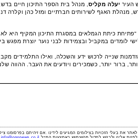
 העיר
יעלה מקליס
, מנהל בית הספר התיכון חיים בדש, 
קדש, מנהלת האגף לשירותים חברתיים ומזל כהן וקלרה ד
 "פתיחת כיתת הגמלאים במסגרת התיכון המקיף היא לא
שי לומדים במקביל ובצמידות לבני נוער יוצרת מפגש בי
מנות שנייה לרכוש ידע והשכלה, ואילו התלמידים מקב
תר, ברור יותר, כשמכירים ויודעים את העבר. ההווה שלנ
 לאתר את בעלי הזכויות בצילומים המגיעים לידינו .אם זיהיתם בפרסומנו ציל
לפנות אלינו ולבקש לחדול מהשימוש באמצעות המייל
info@ononews.co.il