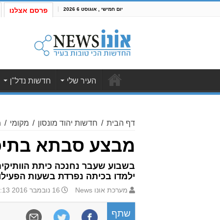
יום חמישי , אוגוסט 6 2026
פרסם אצלנו
העיר שלי
חדשות נדל"ן
דף הבית
/
חדשות יהוד מונסון
/
מקומי
/
מ
מבצע סבתא בתיכו
בשבוע שעבר נחנכה כיתת הוותיקים 
ילמדו בכיתה נפרדת בשעות הפעילו
מערכת אונו News
16 נובמבר 2016 16:13
שתף