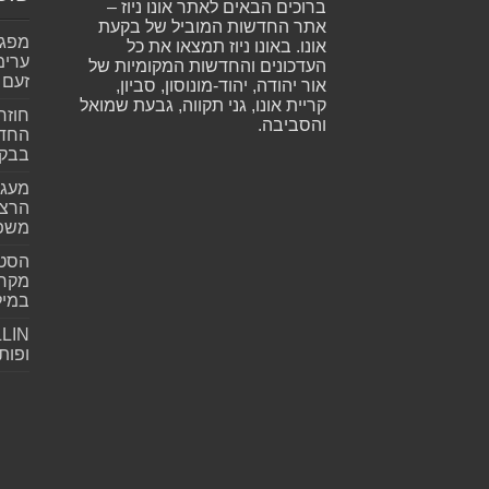
ברוכים הבאים לאתר אונו ניוז –
אתר החדשות המוביל של בקעת
אונו. באונו ניוז תמצאו את כל
ערימ
העדכונים והחדשות המקומיות של
זעם
אור יהודה, יהוד-מונוסון, סביון,
קריית אונו, גני תקווה, גבעת שמואל
חוזר
והסביבה.
החדש
בבקע
מעגל
הרצל
משפ
הסטא
מקרי
במילי
ופות