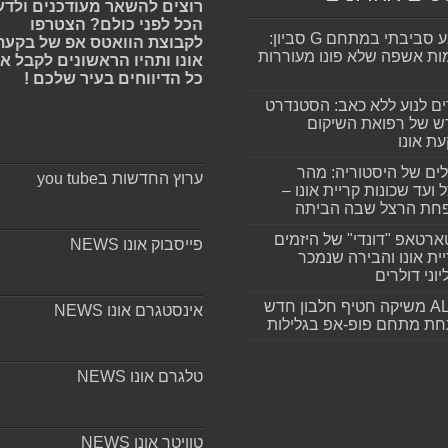
רוצים להשאר מעודכנים ולדע
הכל לפני כולם? הצטרפו
מפגע סביבתי במתחם G סביון:
לקבוצת הוואטס אפ של בקעת
ות אשפה שלא פונו מעוררות
אונו ותהיו הראשונים לקבל א
כל הדיווחים בעיר שלכם !
ים לנוע ללא כאב: הסטנדרט
 של רפואת השיקום
ת אונו
ים של היסטוריה: מהר
ערוץ החדשות בyou tube
 ועד שכונות קריית אונו –
חת הרצל שבה הביתה
רטאפ "דונדי" של היזמים
פייסבוק אונו NEWS
ית אונו והבירה שנמכר
וני דולרים
ALLIN משיקה חטיף חלבון חדש
אינסטגרם אונו NEWS
חת מתחם פופ-אפ בגלילות
טלגרם אונו NEWS
טוויטר אונו NEWS