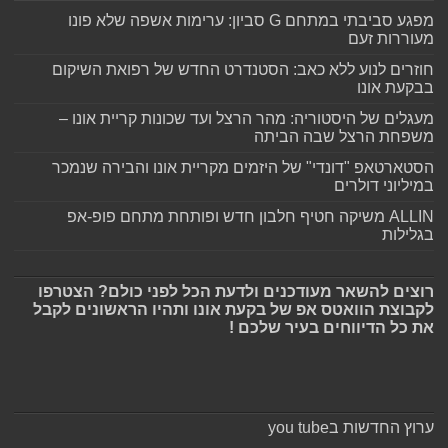
מפגע סביבתי במתחם G סביון: ערימות אשפה שלא פונו
מעוררות זעם
חוזרים לנוע ללא כאב: הסטנדרט החדש של רפואת השיקום
בבקעת אונו
מעגלים של היסטוריה: מהר הרצל ועד שכונות קריית אונו –
משפחת הרצל שבה הביתה
הסטארטאפ "דונדי" של היזמים מקריית אונו והבירה שנמכר
במיליוני דולרים
ALLIN משיקה חטיף חלבון חדש ופותחת מתחם פופ-אפ
בגלילות
רוצים להשאר מעודכנים ולדעת הכל לפני כולם? הצטרפו
לקבוצת הוואטס אפ של בקעת אונו ותהיו הראשונים לקבל
את כל הדיווחים בעיר שלכם !
ערוץ החדשות בyou tube