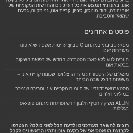
אונו. באונו ניוז תמצאו את כל העדכונים והחדשות המקומיות של
אור יהודה, יהוד-מונוסון, סביון, קריית אונו, גני תקווה, גבעת
שמואל והסביבה.
פוסטים אחרונים
מפגע סביבתי במתחם G סביון: ערימות אשפה שלא פונו
מעוררות זעם
חוזרים לנוע ללא כאב: הסטנדרט החדש של רפואת השיקום
בבקעת אונו
מעגלים של היסטוריה: מהר הרצל ועד שכונות קריית אונו –
משפחת הרצל שבה הביתה
הסטארטאפ "דונדי" של היזמים מקריית אונו והבירה שנמכר
במיליוני דולרים
ALLIN משיקה חטיף חלבון חדש ופותחת מתחם פופ-אפ
בגלילות
רוצים להשאר מעודכנים ולדעת הכל לפני כולם? הצטרפו
לקבוצת הוואטס אפ של בקעת אונו ותהיו הראשונים לקבל