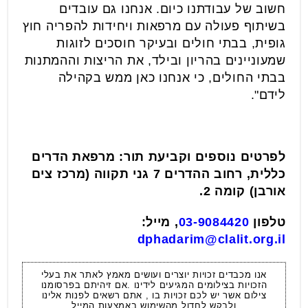
חשוב של עבודתנו כיום. אנחנו גם עובדים
בשיתוף פעולה עם מרפאות ויחידות להפריה חוץ
גופית, בבתי חולים ובעיקר חוסכים לזוגות
שמעוניינים בהריון ובילד, את הריצות וההמתנות
בבתי החולים, כי אנחנו כאן ממש בקהילה
לידם".
לפרטים נוספים וקביעת תור: מרפאת הדרים
כללית, רחוב ההדרים 7 גני תקווה (מרכז צים
אורבן) קומה 2.
טלפון
03-9084420
, מייל:
dphadarim@clalit.org.il
אנו מכבדים זכויות יוצרים ועושים מאמץ לאתר את בעלי
הזכויות בצילומים המגיעים לידינו .אם זיהיתם בפרסומנו
צילום אשר יש לכם זכויות בו , אתם רשאים לפנות אלינו
ולבקש לחדול מהשימוש באמצעות המייל