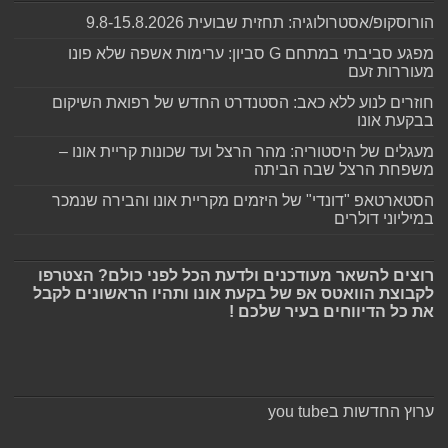
הורוסקופ/אסטרולוגיה: תחזית שבועית 9.8-15.8.2026
מפגע סביבתי במתחם G סביון: ערימות אשפה שלא פונו
מעוררות זעם
חוזרים לנוע ללא כאב: הסטנדרט החדש של רפואת השיקום
בבקעת אונו
מעגלים של היסטוריה: מהר הרצל ועד שכונות קריית אונו –
משפחת הרצל שבה הביתה
הסטארטאפ "דונדי" של היזמים מקריית אונו והבירה שנמכר
במיליוני דולרים
רוצים להשאר מעודכנים ולדעת הכל לפני כולם? הצטרפו
לקבוצת הוואטס אפ של בקעת אונו ותהיו הראשונים לקבל
את כל הדיווחים בעיר שלכם !
ערוץ החדשות בyou tube