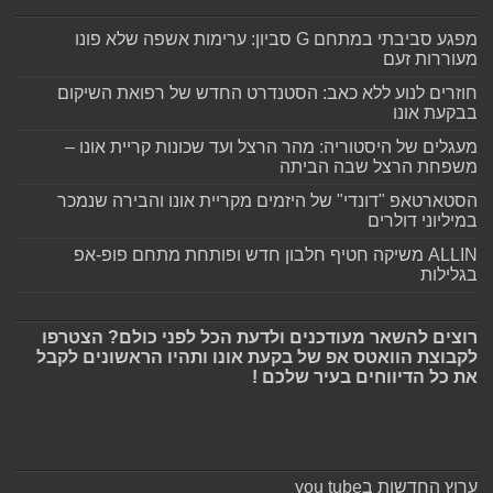
מפגע סביבתי במתחם G סביון: ערימות אשפה שלא פונו
מעוררות זעם
חוזרים לנוע ללא כאב: הסטנדרט החדש של רפואת השיקום
בבקעת אונו
מעגלים של היסטוריה: מהר הרצל ועד שכונות קריית אונו –
משפחת הרצל שבה הביתה
הסטארטאפ "דונדי" של היזמים מקריית אונו והבירה שנמכר
במיליוני דולרים
ALLIN משיקה חטיף חלבון חדש ופותחת מתחם פופ-אפ
בגלילות
רוצים להשאר מעודכנים ולדעת הכל לפני כולם? הצטרפו
לקבוצת הוואטס אפ של בקעת אונו ותהיו הראשונים לקבל
את כל הדיווחים בעיר שלכם !
ערוץ החדשות בyou tube