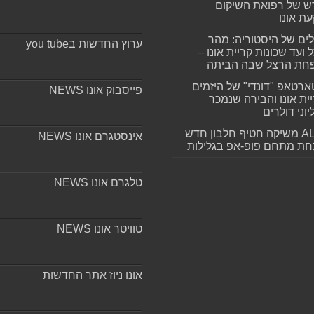
 של רפואת השיקום
ת אונו
ים של היסטוריה: מהר
ערוץ החדשות בyou tube
 ועד שכונות קריית אונו –
חת הרצל שבה הביתה
רטאפ "דונדי" של היזמים
פייסבוק אונו NEWS
ית אונו והבירה שנמכר
וני דולרים
ALLIN משיקה חטיף חלבון חדש
אינסטגרם אונו NEWS
חת מתחם פופ-אפ בגלילות
טלגרם אונו NEWS
טוויטר אונו NEWS
אונו ניוז אתר החדשות