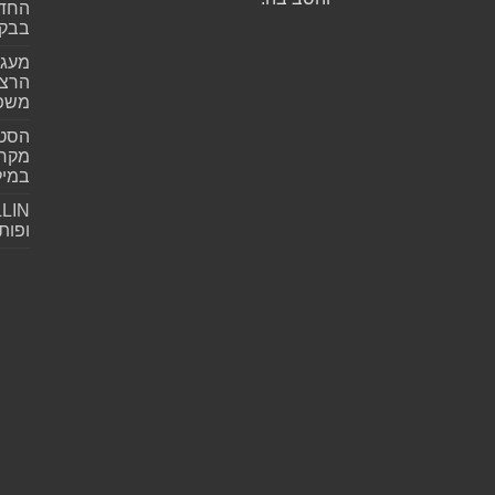
החדש
בבקע
מעגל
הרצל
משפ
הסטא
מקרי
במילי
ופות