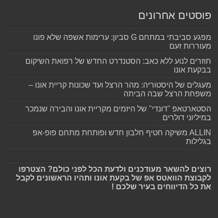
פוסטים אחרונים
מפגע סביבתי במתחם G סביון: ערימות אשפה שלא פונו
מעוררות זעם
חוזרים לנוע ללא כאב: הסטנדרט החדש של רפואת השיקום
בבקעת אונו
מעגלים של היסטוריה: מהר הרצל ועד שכונות קריית אונו –
משפחת הרצל שבה הביתה
הסטארטאפ "דונדי" של היזמים מקריית אונו והבירה שנמכר
במיליוני דולרים
ALLIN משיקה חטיף חלבון חדש ופותחת מתחם פופ-אפ
בגלילות
רוצים להשאר מעודכנים ולדעת הכל לפני כולם? הצטרפו
לקבוצת הוואטס אפ של בקעת אונו ותהיו הראשונים לקבל
את כל הדיווחים בעיר שלכם !