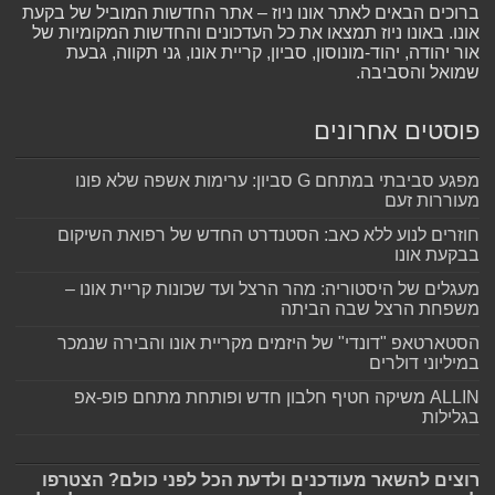
ברוכים הבאים לאתר אונו ניוז – אתר החדשות המוביל של בקעת
אונו. באונו ניוז תמצאו את כל העדכונים והחדשות המקומיות של
אור יהודה, יהוד-מונוסון, סביון, קריית אונו, גני תקווה, גבעת
שמואל והסביבה.
פוסטים אחרונים
מפגע סביבתי במתחם G סביון: ערימות אשפה שלא פונו
מעוררות זעם
חוזרים לנוע ללא כאב: הסטנדרט החדש של רפואת השיקום
בבקעת אונו
מעגלים של היסטוריה: מהר הרצל ועד שכונות קריית אונו –
משפחת הרצל שבה הביתה
הסטארטאפ "דונדי" של היזמים מקריית אונו והבירה שנמכר
במיליוני דולרים
ALLIN משיקה חטיף חלבון חדש ופותחת מתחם פופ-אפ
בגלילות
רוצים להשאר מעודכנים ולדעת הכל לפני כולם? הצטרפו