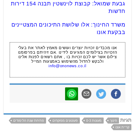
גבעת שמואל: קבוצת לוינשטין תבנה 154 דירות
חדשות
משרד החינוך: אלו שלושת התיכונים המצטיינים
בבקעת אונו
אנו מכבדים זכויות יוצרים ועושים מאמץ לאתר את בעלי
הזכויות בצילומים המגיעים לידינו .אם זיהיתם בפרסומנו
צילום אשר יש לכם זכויות בו , אתם רשאים לפנות אלינו
ולבקש לחדול מהשימוש באמצעות המייל
info@ononews.co.il
תגיות
חינוך
מעונות 0-3
פעוטונים מפוקחים
פתיחת שנת הלימודים
קריית אונו