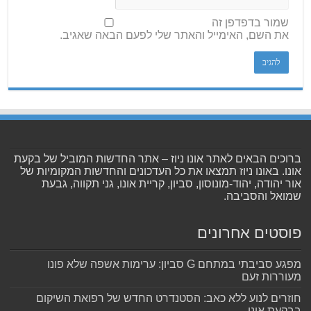
שמור בדפדפן זה
את השם, האימייל והאתר שלי לפעם הבאה שאגיב.
ברוכים הבאים לאתר אונו ניוז – אתר החדשות המוביל של בקעת
אונו. באונו ניוז תמצאו את כל העדכונים והחדשות המקומיות של
אור יהודה, יהוד-מונוסון, סביון, קריית אונו, גני תקווה, גבעת
שמואל והסביבה.
פוסטים אחרונים
מפגע סביבתי במתחם G סביון: ערימות אשפה שלא פונו
מעוררות זעם
חוזרים לנוע ללא כאב: הסטנדרט החדש של רפואת השיקום
בבקעת אונו