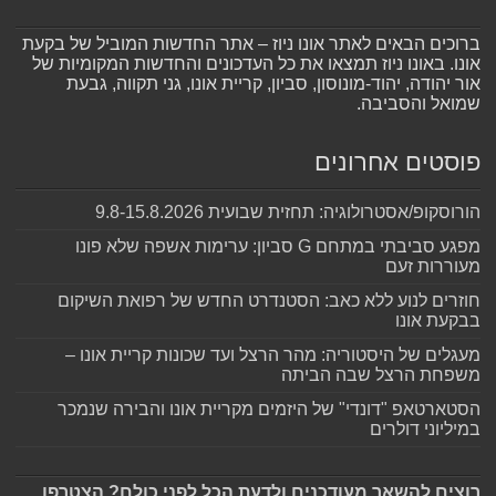
ברוכים הבאים לאתר אונו ניוז – אתר החדשות המוביל של בקעת
אונו. באונו ניוז תמצאו את כל העדכונים והחדשות המקומיות של
אור יהודה, יהוד-מונוסון, סביון, קריית אונו, גני תקווה, גבעת
שמואל והסביבה.
פוסטים אחרונים
הורוסקופ/אסטרולוגיה: תחזית שבועית 9.8-15.8.2026
מפגע סביבתי במתחם G סביון: ערימות אשפה שלא פונו
מעוררות זעם
חוזרים לנוע ללא כאב: הסטנדרט החדש של רפואת השיקום
בבקעת אונו
מעגלים של היסטוריה: מהר הרצל ועד שכונות קריית אונו –
משפחת הרצל שבה הביתה
הסטארטאפ "דונדי" של היזמים מקריית אונו והבירה שנמכר
במיליוני דולרים
רוצים להשאר מעודכנים ולדעת הכל לפני כולם? הצטרפו