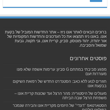
ברוכים הבאים לאתר אונו ניוז – אתר החדשות המוביל של בקעת
אונו. באונו ניוז תמצאו את כל העדכונים והחדשות המקומיות של
אור יהודה, יהוד-מונוסון, סביון, קריית אונו, גני תקווה, גבעת
שמואל והסביבה.
פוסטים אחרונים
מפגע סביבתי במתחם G סביון: ערימות אשפה שלא פונו
מעוררות זעם
חוזרים לנוע ללא כאב: הסטנדרט החדש של רפואת השיקום
בבקעת אונו
מעגלים של היסטוריה: מהר הרצל ועד שכונות קריית אונו –
משפחת הרצל שבה הביתה
הסטארטאפ "דונדי" של היזמים מקריית אונו והבירה שנמכר
במיליוני דולרים