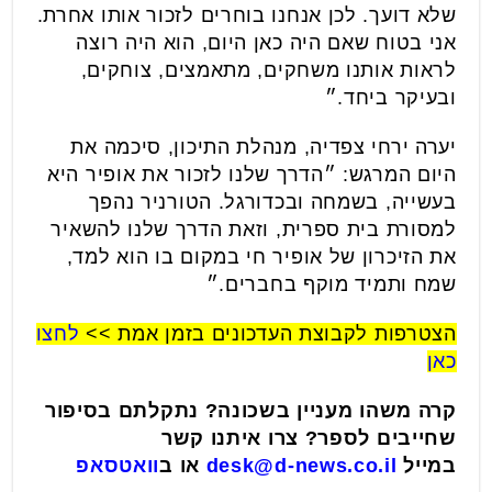
שלא דועך. לכן אנחנו בוחרים לזכור אותו אחרת.
אני בטוח שאם היה כאן היום, הוא היה רוצה
לראות אותנו משחקים, מתאמצים, צוחקים,
ובעיקר ביחד.״
יערה ירחי צפדיה, מנהלת התיכון, סיכמה את
היום המרגש: ״הדרך שלנו לזכור את אופיר היא
בעשייה, בשמחה ובכדורגל. הטורניר נהפך
למסורת בית ספרית, וזאת הדרך שלנו להשאיר
את הזיכרון של אופיר חי במקום בו הוא למד,
שמח ותמיד מוקף בחברים.״
הצטרפות לקבוצת העדכונים בזמן אמת >>
לחצו
כאן
קרה משהו מעניין בשכונה? נתקלתם בסיפור
שחייבים לספר? צרו איתנו קשר
במייל
desk@d-news.co.il
או ב
וואטסאפ