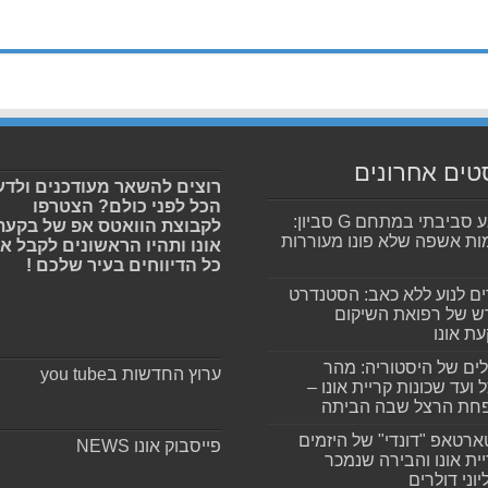
טים אחרונים
רוצים להשאר מעודכנים ולדע
הכל לפני כולם? הצטרפו
מפגע סביבתי במתחם G סביון:
לקבוצת הוואטס אפ של בקעת
ות אשפה שלא פונו מעוררות
אונו ותהיו הראשונים לקבל א
כל הדיווחים בעיר שלכם !
ים לנוע ללא כאב: הסטנדרט
 של רפואת השיקום
ת אונו
ים של היסטוריה: מהר
ערוץ החדשות בyou tube
 ועד שכונות קריית אונו –
חת הרצל שבה הביתה
רטאפ "דונדי" של היזמים
פייסבוק אונו NEWS
ית אונו והבירה שנמכר
וני דולרים