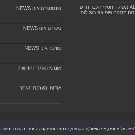
ALLIN משיקה חטיף חלבון חדש
אינסטגרם אונו NEWS
חת מתחם פופ-אפ בגלילות
טלגרם אונו NEWS
טוויטר אונו NEWS
אונו ניוז אתר החדשות
אודות ומערכת האתר
חיצה על מסכים, אני מאשר/ת שקראתי, הבנתי ומסכים/מה למדיניות הפרטיות של הא
רת נגישות
|
חדשות בת ים-חולון
|
חדשות רמת גן-גבעתיים
|
חדשות ב