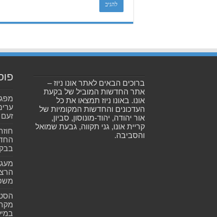
פוס
ברוכים הבאים לאתר אונו ניוז –
אתר החדשות המוביל של בקעת
אונו. באונו ניוז תמצאו את כל
ערימ
העדכונים והחדשות המקומיות של
זעם
אור יהודה, יהוד-מונוסון, סביון,
קריית אונו, גני תקווה, גבעת שמואל
חוזר
והסביבה.
החדש
בבקע
מעגל
הרצל
משפ
הסטא
מקרי
במילי